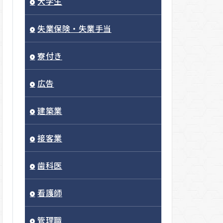
大学生
失業保険・失業手当
寮付き
広告
建築業
接客業
歯科医
看護師
管理職