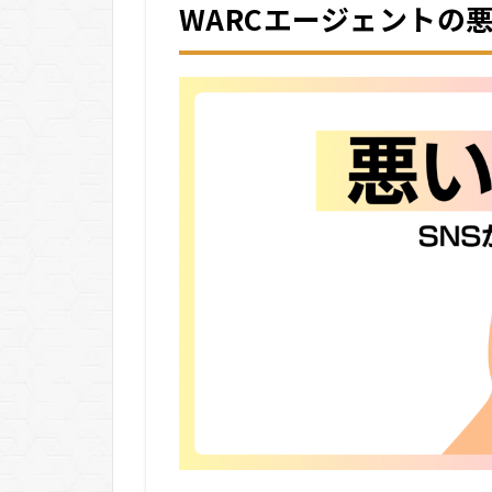
サイ
WARCエージェントの
トか
ら無
料登
録
5.2
STEP
2：キ
ャリ
アア
ドバ
イザ
ーと
の面
談
5.3
STEP
3：求
人紹
介・