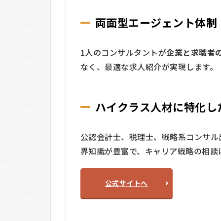
WARC
両面型エージェント体制
エー
ジェ
ント
1人のコンサルタントが
企業と求職者
の料
金
なく、最適な求人紹介が実現します。
は？
5
WARC
ハイクラス人材に特化し
エー
ジェ
ント
公認会計士、税理士、戦略系コンサル
の利
界知識が豊富で、キャリア戦略の相談
用の
流れ
5.1
公式サイトへ
STEP
1：
Web