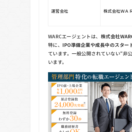
非公
運営会社
株式会社ＷＡ
開求
人
1.3
両面
WARCエージェントは、
株式会社WAR
型エ
特に、
IPO準備企業や成長中のスタ
ージ
ています。一般公開されていない“非
ェン
ト体
います。
制
1.4
ハイ
クラ
ス人
材に
特化
した
キャ
リア