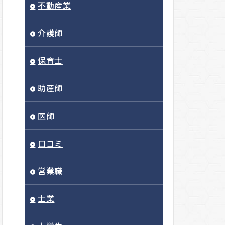
不動産業
介護師
保育士
助産師
医師
口コミ
営業職
士業