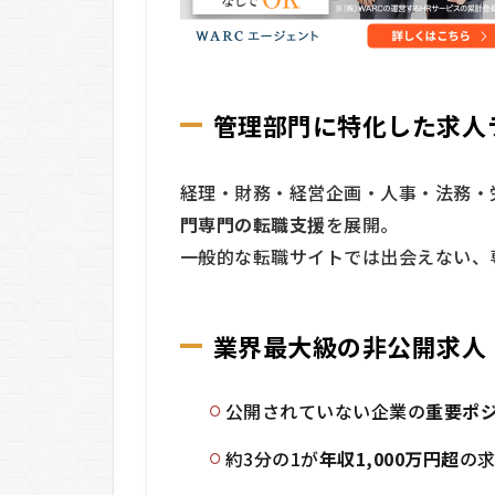
アド
バイ
ス
2
WARC
管理部門に特化した求人
エー
ジェ
ント
経理・財務・経営企画・人事・法務・
の悪
門専門の転職支援
を展開。
い口
コミ
一般的な転職サイトでは出会えない、
3
WARC
業界最大級の非公開求人
エー
ジェ
ント
公開されていない企業の
重要ポ
の良
い口
コミ
約3分の1が
年収1,000万円超
の
4