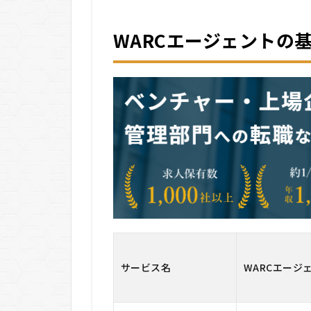
エー
ジェ
WARCエージェントの
ント
の基
本情
報
1.1
管理
部門
に特
化し
た求
人ラ
イン
ナッ
プ
1.2
サービス名
WARCエージ
業界
最大
級の