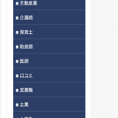
不動産業
介護師
保育士
助産師
医師
口コミ
営業職
士業