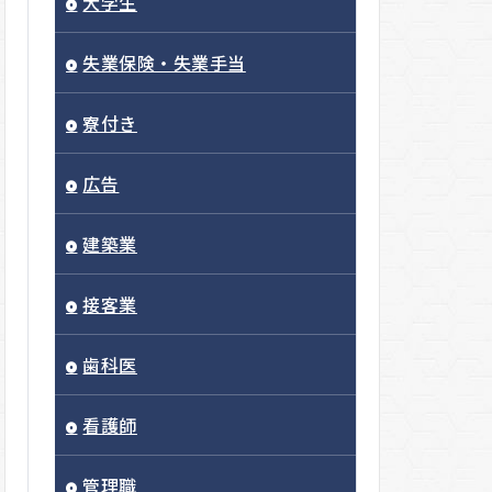
大学生
失業保険・失業手当
寮付き
広告
建築業
接客業
歯科医
看護師
管理職