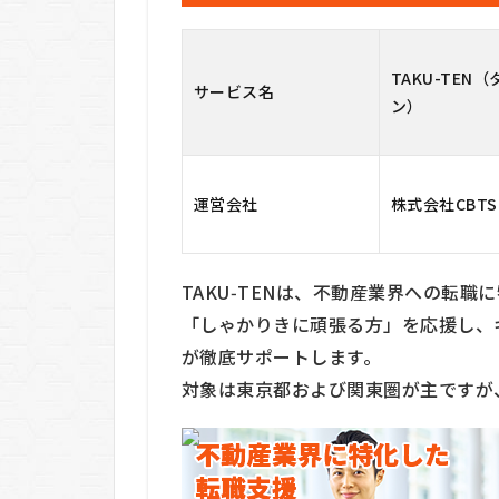
4
TAKU-
TEN（タ
TAKU-TEN
クテン）
サービス名
の料金
ン）
は？
5
TAKU-
運営会社
株式会社CBTS
TEN（タ
クテン）
の利用の
流れ
TAKU‑TENは、不動産業界への転
「しゃかりきに頑張る方」を応援し、
5.1
1.
が徹底サポートします。
【転
対象は東京都および関東圏が主ですが
職相
談の
申
込】