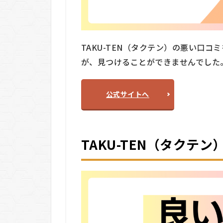
似
サ
ー
ビ
TAKU-TEN（タクテン）の悪い口コミをX
ス
と
が、見つけることができませんでした
の
違
い
公式サイトへ
7
TAKU-
TEN（タ
TAKU-TEN（タクテ
クテン）
のメリッ
ト・デメ
リット
7.1
✅ メ
リッ