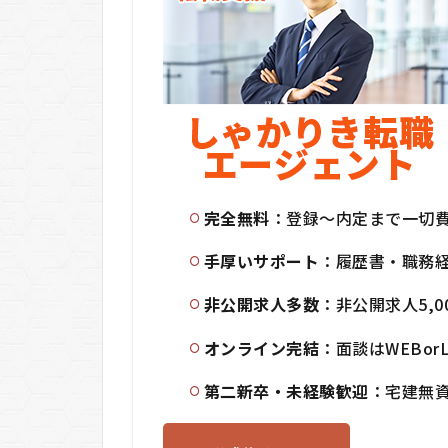
5.2
2.
【カ
ジュ
アル
面談
また
は
LINE
相
完全無料
：登録〜内定まで一切
談】
5.3
手厚いサポート
：履歴書・職務
3.
【求
非公開求人多数
：非公開求人5,0
人紹
介・
オンライン完結
：面談はWEBor
キャ
リア
第二新卒・未経験歓迎
：宅建無
提
案】