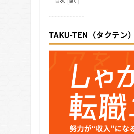
目次
1
TAKU-
TEN（タ
クテン）
TAKU-TEN（タクテ
の基本情
報
2
TAKU-
TEN（タ
クテン）
の悪い口
コミ
3
TAKU-
TEN（タ
クテン）
の良い口
コミ