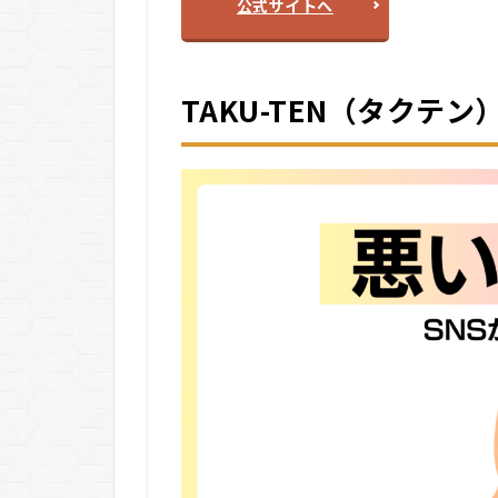
公式サイトへ
5.4
4.
【選
考対
TAKU-TEN（タクテ
策・
応募
サポ
ー
ト】
5.5
5.
【内
定・
入社
後フ
ォロ
ー】
6
他
類