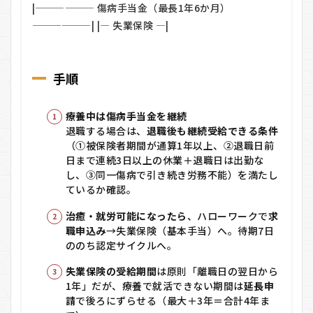
ら？
|―――――― 傷病手当金（最長1年6か月）
5
――――――| |— 失業保険 —|
失業
保険
の
手順
「受
給期
間延
長」
療養中は傷病手当金を継続
のや
退職する場合は、
退職後も継続受給できる条件
り方
（①被保険者期間が通算1年以上、②退職日前
（最
日まで連続3日以上の休業＋退職日は出勤な
大4
し、③同一傷病で引き続き労務不能）を満たし
年ま
ているか確認。
で）
6
治癒・就労可能になったら
、ハローワークで
求
手
職申込み
→失業保険（基本手当）へ。待期7日
続
ののち認定サイクルへ。
き
チ
失業保険の受給期間
は原則「離職日の翌日から
ェ
1年」だが、療養で就活できない期間は
延長申
ッ
請
で後ろにずらせる（最大＋3年＝合計4年ま
ク
リ