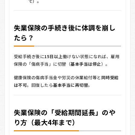
で）。
ス
ト
6.1
失業保険の手続き後に体調を崩し
A. 退
職後
たら？
も傷
病手
当金
を続
受給手続き後に
15日以上
働けない状態になれば、雇用
ける
保険の「傷病手当」に切替（
基本手当は停止
）。
とき
（健
康保
健康保険の傷病手当金や労災の休業給付等と
同時受給
険の
は不可
。回復したら
基本手当に再切替
。
窓
口）
6.2
B. 失
失業保険の「受給期間延長」のや
業保
険の
り方（最大4年まで）
受給
期間
延長