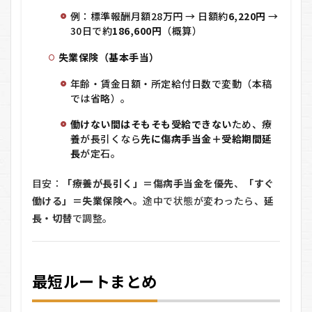
例：標準報酬月額28万円 → 日額約
6,220円
→
30日で約
186,600円
（概算）
失業保険（基本手当）
年齢・賃金日額・所定給付日数で変動（本稿
では省略）。
働けない間はそもそも受給できない
ため、療
養が長引くなら
先に傷病手当金＋受給期間延
長
が定石。
目安：
「療養が長引く」＝傷病手当金を優先
、
「すぐ
働ける」＝失業保険へ
。途中で状態が変わったら、
延
長・切替
で調整。
最短ルートまとめ