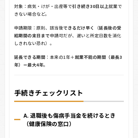
（ハ
対象：病気・けが・出産等で
引き続き30日以上
就業で
ロー
きない場合など。
ワー
ク）
申請期限：原則、該当後
できるだけ早く
（
延長後の受
6.3
給期間の末日まで
申請可だが、遅いと所定日数を消化
C. 失
しきれない恐れ）。
業保
険の
再開
延長できる期間
：本来の1年＋
就業不能の期間（最長3
（療
年）
＝
最大4年
。
養
後）
7
よく
手続きチェックリスト
ある
誤
解・
落と
A. 退職後も傷病手当金を続けるとき
し穴
Q&A
（健康保険の窓口）
8
どっ