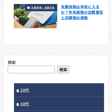
失業保険は年収に入る
失業保険・失業手当
か？年末調整の記載要否
と非課税の根拠
検索
検索
20代
30代