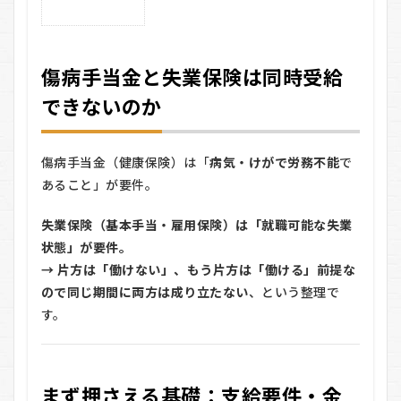
1
傷
病
手
傷病手当金と失業保険は同時受給
当
金
できないのか
と
失
業
保
傷病手当金（健康保険）は「
病気・けがで労務不能
で
険
は
あること」が要件。
同
時
失業保険（基本手当・雇用保険）は「就職可能な失業
受
状態」が要件。
給
で
→ 片方は「働けない」、もう片方は「働ける」前提な
き
ので同じ期間に両方は成り立たない
、という整理で
な
い
す。
の
か
2
まず押さえる基礎：支給要件・金
まず