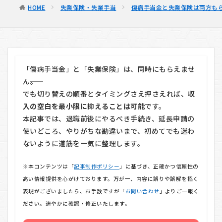
HOME
失業保険・失業手当
傷病手当金と失業保険は両方も
「傷病手当金」と「失業保険」は、同時にもらえませ
ん――。
でも切り替えの順番とタイミングさえ押さえれば、
収
入の空白を最小限に抑えることは可能
です。
本記事では、退職前後にやるべき手続き、延長申請の
使いどころ、やりがちな勘違いまで、初めてでも迷わ
ないように道筋を一気に整理します。
※本コンテンツは「
記事制作ポリシー
」に基づき、正確かつ信頼性の
高い情報提供を心がけております。万が一、内容に誤りや誤解を招く
表現がございましたら、お手数ですが「
お問い合わせ
」よりご一報く
ださい。速やかに確認・修正いたします。