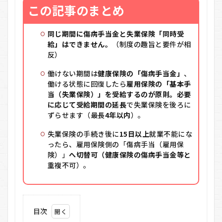
この記事のまとめ
同じ期間に傷病手当金と失業保険「同時受
給」はできません。
（制度の趣旨と要件が相
反）
働けない期間は
健康保険の「傷病手当金」
、
働ける状態に回復したら
雇用保険の「基本手
当（失業保険）」を受給するのが原則。必要
に応じて受給期間の延長
で失業保険を後ろに
ずらせます（最長
4年以内
）。
失業保険の手続き後に
15日以上
就業不能にな
ったら、雇用保険側の「傷病手当（雇用保
険）」
へ切替可（健康保険の傷病手当金等と
重複不可）。
目次