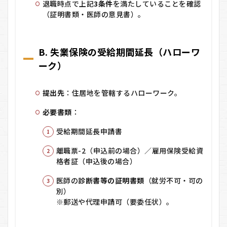
退職時点で上記
3条件
を満たしていることを確認
ちが
（証明書類・医師の意見書）。
得？
（概
算の
出し
B. 失業保険の
受給期間延長
（ハローワ
方）
ーク）
9
最
短
提出先
：住居地を管轄するハローワーク。
ル
ー
必要書類
：
ト
ま
受給期間延長申請書
と
め
離職票-2（申込前の場合）／雇用保険受給資
9.1
格者証（申込後の場合）
仕上
げの
医師の
診断書等の証明書類
（就労不可・可の
チェ
別）
ック
※郵送や代理申請可（要委任状）。
リス
ト
（コ