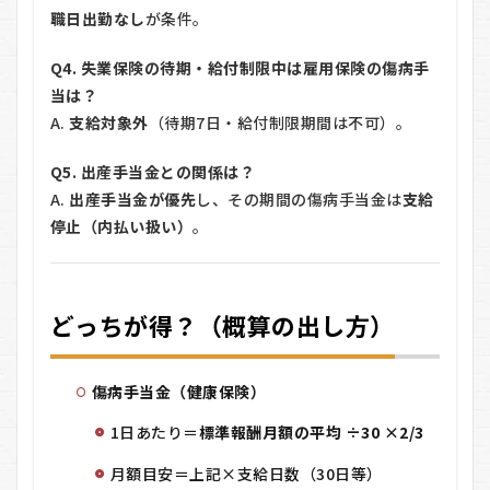
職日出勤なし
が条件。
Q4. 失業保険の待期・給付制限中は雇用保険の傷病手
当は？
A.
支給対象外
（待期7日・給付制限期間は不可）。
Q5. 出産手当金との関係は？
A.
出産手当金が優先
し、その期間の傷病手当金は
支給
停止（内払い扱い）
。
どっちが得？（概算の出し方）
傷病手当金（健康保険）
1日あたり＝
標準報酬月額の平均 ÷30 ×2/3
月額目安＝上記×支給日数（30日等）