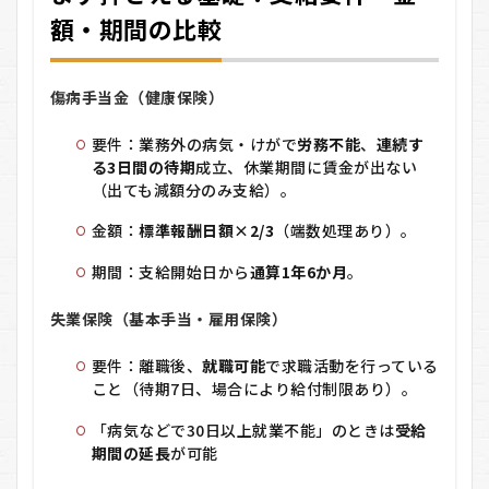
押さ
額・期間の比較
える
基
礎：
支給
傷病手当金（健康保険）
要
件・
要件：業務外の病気・けがで
労務不能
、
連続す
金
額・
る3日間の待期
成立、休業期間に賃金が出ない
期間
（出ても減額分のみ支給）。
の比
較
金額：
標準報酬日額×2/3
（端数処理あり）。
3
期間：支給開始日から
通算1年6か月
。
傷
病
失業保険（基本手当・雇用保険）
手
当
金
要件：離職後、
就職可能
で求職活動を行っている
→
こと（待期7日、場合により給付制限あり）。
失
業
「病気などで30日以上就業不能」のときは
受給
保
期間の延長
が可能
険
へ