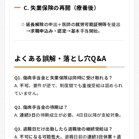
ピペ
C. 失業保険の
再開
（療養後）
可）
延長解除
の申出＋医師の
就労可能証明
等を提出
→
求職申込み・認定
→基本手当開始。
よくある誤解・落とし穴Q&A
Q1. 傷病手当金と失業保険は同時に受け取れる？
A.
不可
。要件が逆で、制度間でも重複受給は認められ
ていません。
Q2. 傷病手当金の待期は？
A.
連続3日
の待期成立が必要。4日目以降が支給対象。
Q3. 退職日だけ出勤したら退職後の継続受給は？
A.
不可になる可能性大
。退職日前の
連続3日休業
＋
退