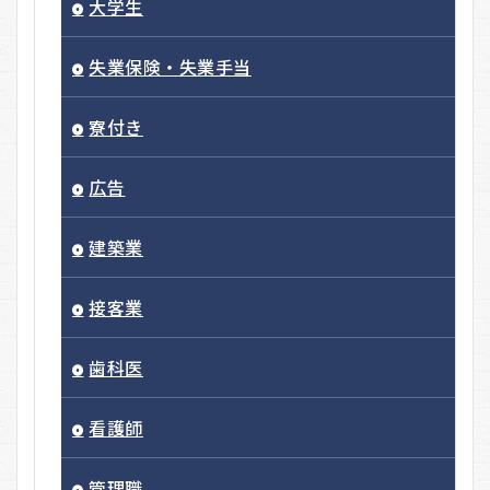
大学生
失業保険・失業手当
寮付き
広告
建築業
接客業
歯科医
看護師
管理職