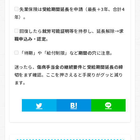
失業保険は
受給期間延長
を申請（最長＋3年、合計4
年）。
回復したら
就労可能証明
等を持参し、延長解除→
求
職申込み・認定
。
「待期」や「給付制限」など
期間の穴
に注意。
迷ったら、
傷病手当金の継続要件
と
受給期間延長の締
切
をまず確認。ここを押さえると手戻りがグッと減り
ます。