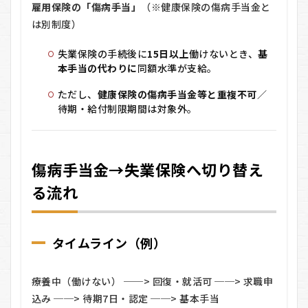
切
雇用保険の「傷病手当」
（※健康保険の傷病手当金と
り
は別制度）
替
え
失業保険の手続後に
15日以上
働けないとき、
基
る
流
本手当の代わりに
同額水準が支給。
れ
ただし、
健康保険の傷病手当金等と重複不可
／
3.1
待期・給付制限期間は対象外。
タイム
ライン
（例）
3.2
傷病手当金→失業保険へ切り替え
手順
る流れ
4
失業
保険
の手
タイムライン（例）
続き
後に
体調
療養中（働けない） ──> 回復・就活可 ──> 求職申
を崩
した
込み ──> 待期7日・認定 ──> 基本手当