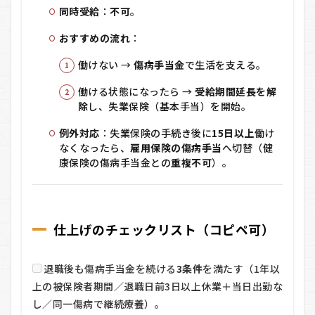
同時受給
：
不可
。
おすすめの流れ
：
働けない →
傷病手当金
で生活を支える。
働ける状態になったら →
受給期間延長を解
除
し、失業保険（基本手当）を開始。
例外対応
：失業保険の手続き後に
15日以上
働け
なくなったら、
雇用保険の傷病手当
へ切替（健
康保険の傷病手当金との
重複不可
）。
仕上げのチェックリスト（コピペ可）
退職後も傷病手当金を続ける
3条件
を満たす（1年以
上の被保険者期間／退職日前3日以上休業＋当日出勤な
し／同一傷病で継続療養）。