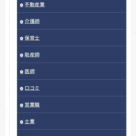
不動産業
介護師
保育士
助産師
医師
口コミ
営業職
士業