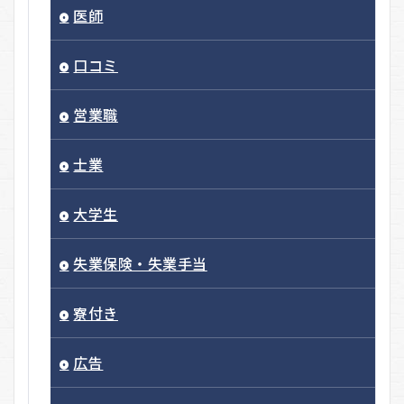
医師
口コミ
営業職
士業
大学生
失業保険・失業手当
寮付き
広告