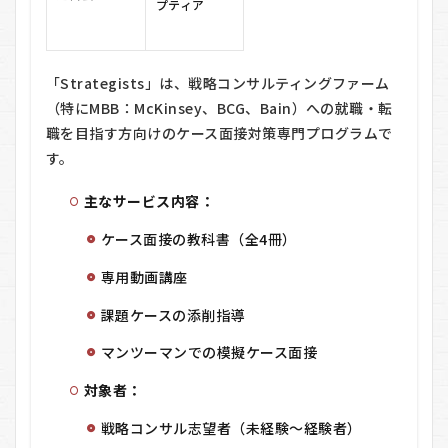
プティア
に基本
情報を
入力
4.1.2
「Strategists」は、戦略コンサルティングファーム
▶ ステ
（特にMBB：McKinsey、BCG、Bain）への就職・転
ップ
職を目指す方向けのケース面接対策専門プログラムで
②：
「日程
す。
選択に
進む」
主なサービス内容：
をクリ
ック
ケース面接の教科書（全4冊）
4.2
専用動画講座
2. 無
料個
課題ケースの添削指導
別メ
ンタ
リン
マンツーマンでの模擬ケース面接
グ
（オ
対象者：
ンラ
イ
戦略コンサル志望者（未経験〜経験者）
ン）