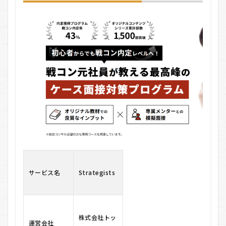
の悪い口コ
ミ
3
Strategists
の良い口コ
ミ
4
Strategists
の利用の流
れ
4.1
1. 無
料メ
ンタ
リン
グ予
約
サービス名
Strategists
4.1.1
▶ ステ
ップ
①：フ
株式会社トッ
運営会社
ォーム