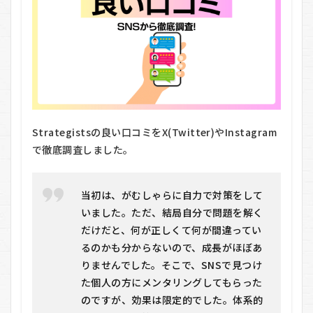
6.1
おす
すめ
する
人
6.2
おす
すめ
しな
Strategistsの良い口コミをX(Twitter)やInstagram
い人
で徹底調査しました。
7
Strategists
に関するQ＆
当初は、がむしゃらに自力で対策をして
A
いました。ただ、結局自分で問題を解く
7.1
だけだと、何が正しくて何が間違ってい
Q1.
オン
るのかも分からないので、成長がほぼあ
ライ
りませんでした。そこで、SNSで見つけ
ンだ
けで
た個人の方にメンタリングしてもらった
本当
のですが、効果は限定的でした。体系的
に大