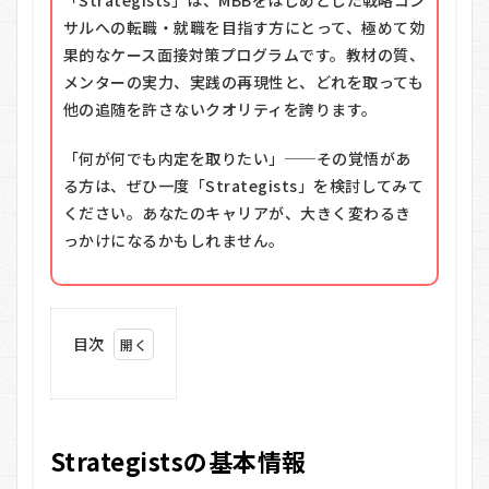
「Strategists」は、MBBをはじめとした戦略コン
サルへの転職・就職を目指す方にとって、極めて効
果的なケース面接対策プログラムです。教材の質、
メンターの実力、実践の再現性と、どれを取っても
他の追随を許さないクオリティを誇ります。
「何が何でも内定を取りたい」──その覚悟があ
る方は、ぜひ一度「Strategists」を検討してみて
ください。あなたのキャリアが、大きく変わるき
っかけになるかもしれません。
目次
1
Strategists
の基本情報
2
Strategistsの基本情報
Strategists