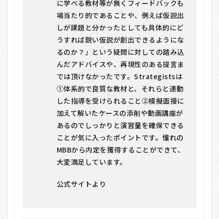
に学べる教材等が無くフィードバックも
丈夫
です
場当たり的であることや、例えば仮説出
か？
しが課題と分かったとしても具体的にど
7.2
うすれば鋭い仮説が創出できるようにな
Q2.
るのか？」という疑問に対しての踏み込
受講
んだアドバイスや、再現性のある提言ま
期間
はど
では頂けなかったです。Strategistsは
れく
①体系的で良質な教材と、それらと連動
ら
い？
した指導を受けられること②模擬面接に
加えて解いたケースの添削や動画講座が
あるのでしっかりと演習量を確保できる
ことが気に入ったポイントです。憧れの
MBBから内定を獲得することができて、
大変満足しています。
公式サイトより