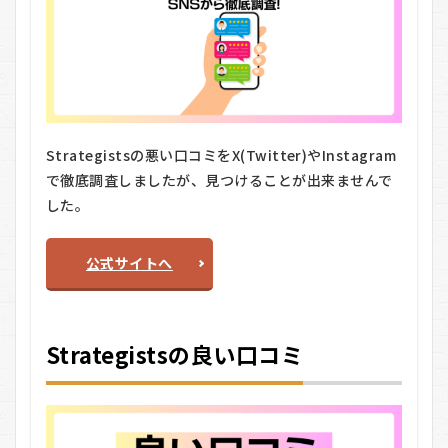
期間
の目
安
は？
5
Strategists
のメリッ
ト・デメリ
Strategistsの悪い口コミをX(Twitter)やInstagram
ット
で徹底調査しましたが、見つけることが出来ませんで
5.1
した。
メリ
ット
公式サイトへ
5.2
デメ
リッ
ト
Strategistsの良い口コミ
6
Strategists
をおすすめ
する人しな
い人