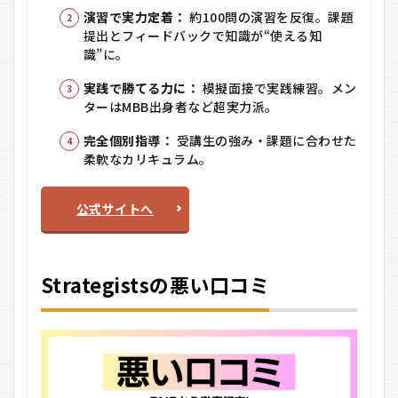
学＋
演習で実力定着：
約100問の演習を反復。課題
課題
提出とフィードバックで知識が“使える知
提
識”に。
出）
4.6
実践で勝てる力に：
模擬面接で実践練習。メン
6. 模
ターはMBB出身者など超実力派。
擬ケ
ース
完全個別指導：
受講生の強み・課題に合わせた
面接
柔軟なカリキュラム。
（マ
ンツ
ーマ
公式サイトへ
ン）
4.7
7. 選
考対
Strategistsの悪い口コミ
策サ
ポー
ト＆
内定
4.8
受講