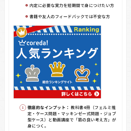
内定に必要な実力を短期間で身につけたい方
4.3
3. 受
書籍や友人のフィードバックでは不安な方
講申
込
み・
契約
手続
き
4.4
4. 教
材配
布・
アカ
ウン
ト発
行
4.5
5. 学
徹底的なインプット：
教科書4冊（フェルミ推
習ス
定・ケース問題・マッキンゼー式問題・ジョブ
ター
型ケース）と動画講座で「筋の良い考え方」が
ト
身につく。
（自