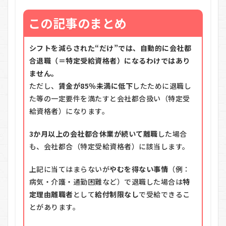
この記事のまとめ
シフトを減らされた“だけ”では、自動的に会社都
合退職（＝特定受給資格者）になるわけではあり
ません。
ただし、
賃金が85％未満に低下
したために退職し
た等の一定要件を満たすと会社都合扱い（特定受
給資格者）になります。
3か月以上の会社都合休業が続いて離職
した場合
も、会社都合（特定受給資格者）に該当します。
上記に当てはまらないが
やむを得ない事情
（例：
病気・介護・通勤困難など）で退職した場合は
特
定理由離職者
として
給付制限なし
で受給できるこ
とがあります。