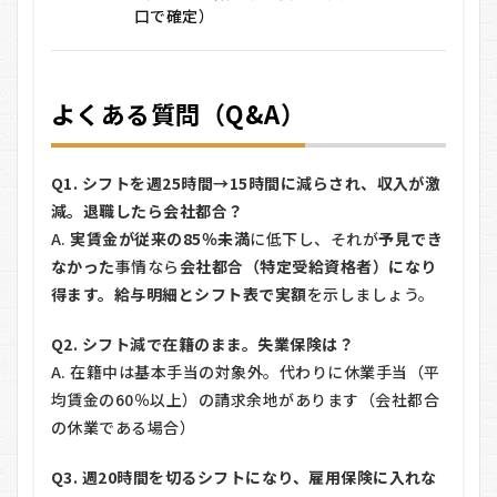
口で確定）
よくある質問（Q&A）
Q1. シフトを週25時間→15時間に減らされ、収入が激
減。退職したら会社都合？
A.
実賃金が従来の85％未満
に低下し、それが
予見でき
なかった
事情なら
会社都合（特定受給資格者）になり
得ます。給与明細とシフト表で実額
を示しましょう。
Q2. シフト減で在籍のまま。失業保険は？
A. 在籍中は基本手当の対象外。代わりに休業手当（平
均賃金の60％以上）の請求余地があります（会社都合
の休業である場合）
Q3. 週20時間を切るシフトになり、雇用保険に入れな