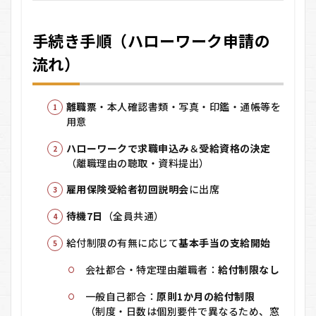
手続き手順（ハローワーク申請の
流れ）
離職票
・本人確認書類・写真・印鑑・通帳等を
用意
ハローワークで求職申込み
＆
受給資格の決定
（離職理由の聴取・資料提出）
雇用保険受給者初回説明会
に出席
待機7日
（全員共通）
給付制限の有無に応じて
基本手当の支給開始
会社都合・特定理由離職者：
給付制限なし
一般自己都合：
原則1か月の給付制限
（制度・日数は個別要件で異なるため、窓