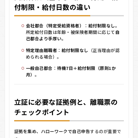
付制限・給付日数の違い
流
れ）
7
よ
会社都合（特定受給資格者）
：
給付制限なし
。
くある質
所定給付日数は年齢・被保険者期間に応じて
自
問
（Q&A）
己都合より手厚い
。
特定理由離職者
：
給付制限なし
（正当理由が認
められる場合）。
一般自己都合
：
待機7日＋給付制限（原則1か
月）
。
立証に必要な証拠例と、離職票の
チェックポイント
証拠を集め、ハローワークで自己申告
するのが重要で