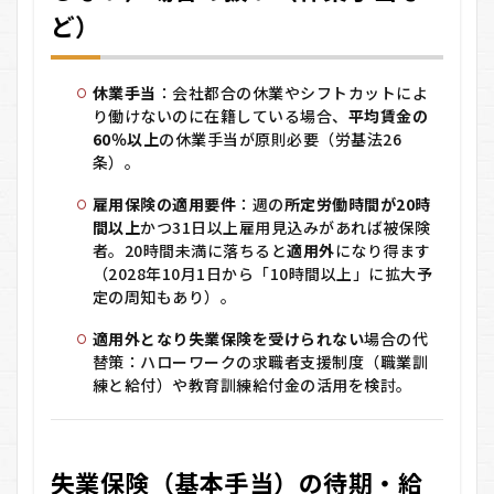
ど）
い
5
立証
休業手当
：会社都合の休業やシフトカットによ
に必
り働けないのに在籍している場合、
平均賃金の
要な
証拠
60％以上
の休業手当が原則必要（労基法26
例
条）。
と、
離職
雇用保険の適用要件
：週の
所定労働時間が20時
票の
間以上
かつ31日以上雇用見込みがあれば被保険
チェ
者。20時間未満に落ちると
適用外
になり得ます
ック
（2028年10月1日から「10時間以上」に拡大予
ポイ
定の周知もあり）。
ント
6
適用外となり失業保険を受けられない
場合の代
手続
替策：ハローワークの求職者支援制度（職業訓
き手
練と給付）や教育訓練給付金の活用を検討。
順
（ハ
ロー
ワー
ク申
失業保険（基本手当）の待期・給
請の