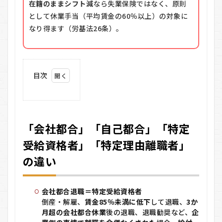
在籍のままシフト減
なら失業保険ではなく、原則
として休業手当（平均賃金の60％以上）の対象に
なり得ます（労基法26条）。
目次
1
「会
社都
合」
「会社都合」「自己都合」「特定
「自
己都
受給資格者」「特定理由離職者」
合」
「特
の違い
定受
給資
格
者」
会社都合退職＝特定受給資格者
「特
倒産・解雇、
賃金85％未満に低下
して退職、
3か
定理
月超の会社都合休業
後の退職、退職勧奨など、
企
由離