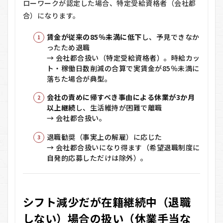
ローワークが認定した場合、特定受給資格者（会社都
職し
合）になります。
な
い）
場合
賃金が従来の85％未満に低下
し、予見できなか
の扱
ったため退職
い
→ 会社都合扱い（特定受給資格者）。時給カッ
（休
ト・稼働日数削減の合算で実賃金が85％未満に
業手
落ちた場合が典型。
当な
ど）
会社の責めに帰すべき事由による休業が3か月
4
以上継続
し、生活維持が困難で離職
失業
→ 会社都合扱い。
保険
（基
退職勧奨（事実上の解雇）に応じた
本手
→ 会社都合扱いになり得ます（希望退職制度に
当）
自発的応募しただけは除外）。
の待
期・
給付
制
限・
シフト減少だが在籍継続中（退職
給付
日数
しない）場合の扱い（休業手当な
の違