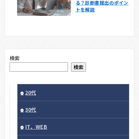
る？診断書提出のポイン
トを解説
検索
検索
20代
30代
IT、WEB