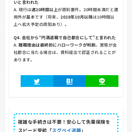
いと言われた
A. 現行は
週20時間以上
が原則要件。20時間未満だと適
用外が基本です（将来、
2028年10月以降
は10時間以
上へ拡大予定の周知あり）。
Q4. 会社から“円満退職で自己都合にして”と言われた
A.
離職理由は最終的にハローワークが判断
。実態が会
社都合に当たる場合は、資料提出で
訂正
されることが
あります。
複雑な手続きは不要！安心して失業保険を
スピード受給「
スグペイ退職
」