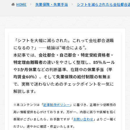
HOME
失業保険・失業手当
シフトを減らされたら会社都合
「シフトを大幅に減らされた。これって会社都合退職
になるの？」——結論は“場合による”。
本記事では、
会社都合・自己都合・特定受給資格者・
特定理由離職者
の違いをやさしく整理し、
85％ルール
や
3か月休業
などの判断基準、在籍中の
休業手当（平
均賃金60％）
、そして
失業保険の給付制限の有無
ま
で、実務で迷わないためのチェックポイントを一気に
解説します。
※本コンテンツは「
記事制作ポリシー
」に基づき、正確かつ信頼性の
高い情報提供を心がけております。万が一、内容に誤りや誤解を招く
表現がございましたら、お手数ですが「
お問い合わせ
」よりご一報く
ださい。速やかに確認・修正いたします。