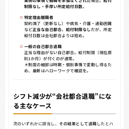
業側の事情で離職を余儀なくされた
場合。
給付
職
者」
制限なし・手厚い所定給付日数
。
の違
い
特定理由離職者
契約満了（更新なし）や病気・介護・通勤困難
2
など
正当な自己都合
。
給付制限なし
だが、所定
シフ
給付日数は会社都合よりは短め。
ト減
少
一般の自己都合退職
が“会
社都
正当な理由がない自己都合。給付制限（現在原
合退
則1か月）が付くのが通常。
職”に
＊制度の細部は時期・個別事情で変動し得るた
なる
め、最新はハローワークで確認を。
主な
ケー
ス
3
シフト減少が“会社都合退職”にな
シフ
ト減
る主なケース
少だ
が在
籍継
次のいずれかに該当し、
その結果として退職
したとハ
続中
（退