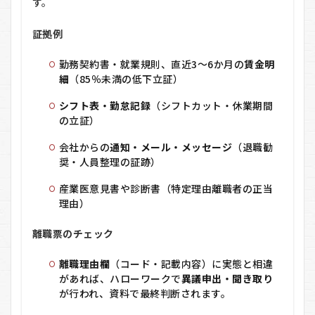
す。
証拠例
勤務契約書・就業規則、直近3～6か月の
賃金明
細
（85％未満の低下立証）
シフト表・勤怠記録
（シフトカット・休業期間
の立証）
会社からの
通知・メール・メッセージ
（退職勧
奨・人員整理の証跡）
産業医意見書や診断書（特定理由離職者の正当
理由）
離職票のチェック
離職理由欄
（コード・記載内容）に実態と相違
があれば、ハローワークで
異議申出・聞き取り
が行われ、資料で最終判断されます。