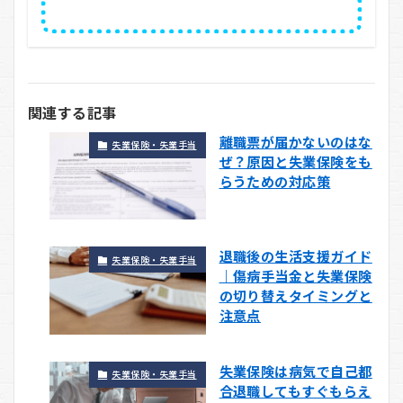
関連する記事
離職票が届かないのはな
失業保険・失業手当
ぜ？原因と失業保険をも
らうための対応策
退職後の生活支援ガイド
失業保険・失業手当
｜傷病手当金と失業保険
の切り替えタイミングと
注意点
失業保険は病気で自己都
失業保険・失業手当
合退職してもすぐもらえ