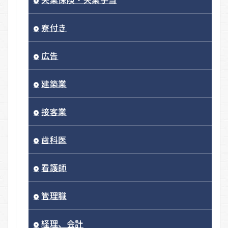
寮付き
広告
建築業
接客業
歯科医
看護師
管理職
経理、会計