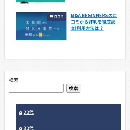
M&A BEGINNERSの口
口コミ
コミから評判を徹底調
査!利用方法は？
検索
検索
20代
30代