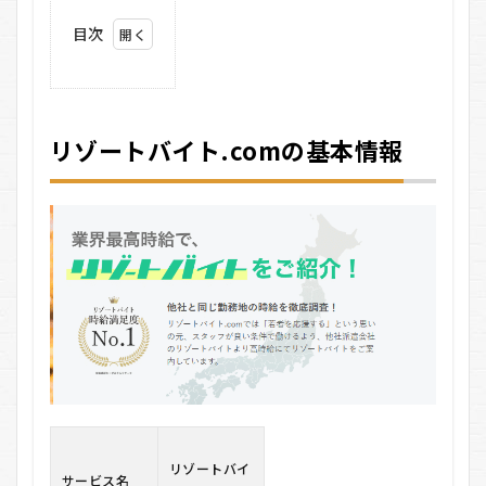
目次
1
リ
ゾート
バイ
ト.com
リゾートバイト.comの基本情報
の基本
情報
2
リ
ゾート
バイ
ト.com
の悪い
口コミ
3
リ
ゾート
バイ
ト.com
の良い
口コミ
4
リ
リゾートバイ
サービス名