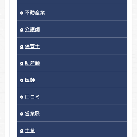
不動産業
介護師
保育士
助産師
医師
口コミ
営業職
士業