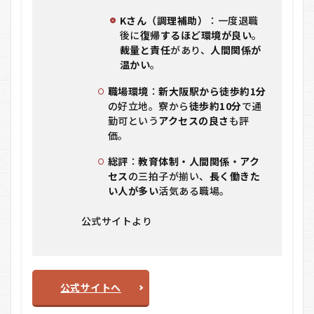
Kさん（調理補助）
：一度退職
後に
復帰するほど環境が良い
。
裁量と責任
があり、
人間関係が
温かい
。
職場環境
：
新大阪駅から徒歩約1分
の好立地。寮から
徒歩約10分
で通
勤可という
アクセスの良さ
も評
価。
総評
：
教育体制・人間関係・アク
セス
の三拍子が揃い、
長く働きた
い人が多い
活気ある職場。
公式サイトより
公式サイトへ