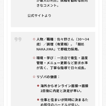
が最大の利点。
挑戦を勧める
前向
きなコメント。
公式サイトより
人物／職種
：佐々野さん（30〜34
歳）／
調理（有資格）
。「麺処
NAKAJIMA」で
即戦力採用
。
環境・学び
：一流店で
衛生・温度
管理・メニュー更新
など要求水準
が高く、
丁寧な指導
で日々成長。
リゾバの価値
：
海外からオンライン面接→面接
2日後に内定
と
決定が早い
。
仕事と住まいが同時に決まる
た
め移住のハードルが低い。