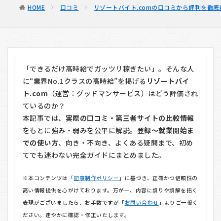
HOME
口コミ
リゾートバイト.comの口コミから評判を徹底
「できるだけ高時給でガッツリ稼ぎたい」。そんな人
に“業界No.1クラスの高時給”を掲げる
リゾートバイ
ト.com
（運営：グッドマンサービス）はどう評価され
ているのか？
本記事では、
実際の口コミ・第三者サイトの比較情報
をもとに強み・弱みを公平に解説。
登録〜就業開始ま
での使い方
、向き・不向き、よくある疑問まで、初め
てでも迷わない完全ガイドにまとめました。
※本コンテンツは「
記事制作ポリシー
」に基づき、正確かつ信頼性の
高い情報提供を心がけております。万が一、内容に誤りや誤解を招く
表現がございましたら、お手数ですが「
お問い合わせ
」よりご一報く
ださい。速やかに確認・修正いたします。