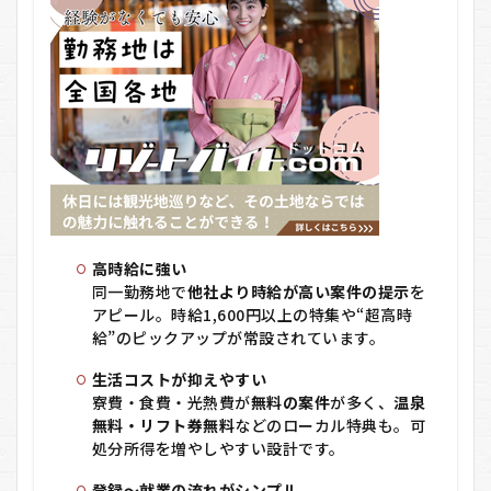
6.2
デメ
リッ
ト
7
リ
ゾート
バイ
ト.com
をおす
すめす
る人し
ない人
高時給に強い
7.1
同一勤務地で
他社より時給が高い案件の提示
を
こん
アピール。時給1,600円以上の特集や“超高時
な人
給”のピックアップが常設されています。
にお
すす
生活コストが抑えやすい
め
寮費・食費・光熱費が
無料の案件
が多く、
温泉
7.2
無料・リフト券無料
などのローカル特典も。可
こん
処分所得を増やしやすい設計です。
な人
には
登録〜就業の流れがシンプル