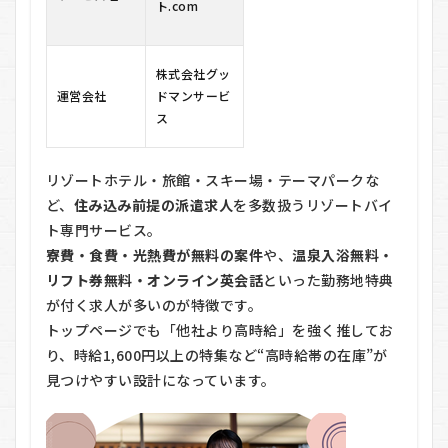
ゾート
ト.com
バイ
ト.com
の料金
は？
株式会社グッ
運営会社
ドマンサービ
5
リ
ス
ゾート
バイ
ト.com
の利用
リゾートホテル・旅館・スキー場・テーマパークな
の流れ
ど、
住み込み前提の派遣求人
を多数扱うリゾートバイ
6
リ
ト専門サービス。
ゾート
寮費・食費・光熱費が無料の案件
や、
温泉入浴無料・
バイ
リフト券無料・オンライン英会話
といった勤務地特典
ト.com
のメリ
が付く求人が多いのが特徴です。
ット・
トップページでも「他社より高時給」を強く推してお
デメリ
り、時給1,600円以上の特集など“高時給帯の在庫”が
ット
見つけやすい設計になっています。
6.1
メリ
ット