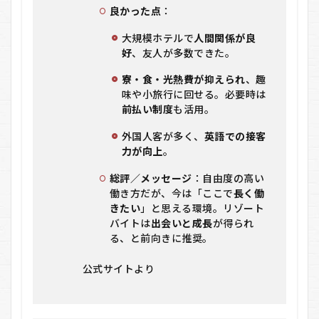
良かった点
：
大規模ホテルで
人間関係が良
好
、友人が多数できた。
寮・食・光熱費が抑えられ
、趣
味や小旅行に回せる。必要時は
前払い制度
も活用。
外国人客が多く、
英語での接客
力が向上
。
総評／メッセージ
：自由度の高い
働き方だが、今は「ここで
長く働
きたい
」と思える環境。リゾート
バイトは
出会いと成長
が得られ
る、と前向きに推奨。
公式サイトより