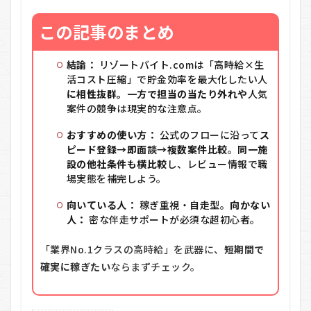
この記事のまとめ
結論：
リゾートバイト.comは「高時給×生
活コスト圧縮」で貯金効率を最大化したい人
に相性抜群。一方で担当の当たり外れや
人気
案件の競争は現実的な注意点。
おすすめの使い方：
公式のフローに沿って
ス
ピード登録→即面談→複数案件比較
。
同一施
設の他社条件も横比較
し、レビュー情報で職
場実態を補完しよう。
向いている人：
稼ぎ重視・自走型。
向かない
人：
密な伴走サポートが必須な超初心者。
「業界No.1クラスの高時給」を武器に、
短期間で
確実に稼ぎたい
ならまずチェック。