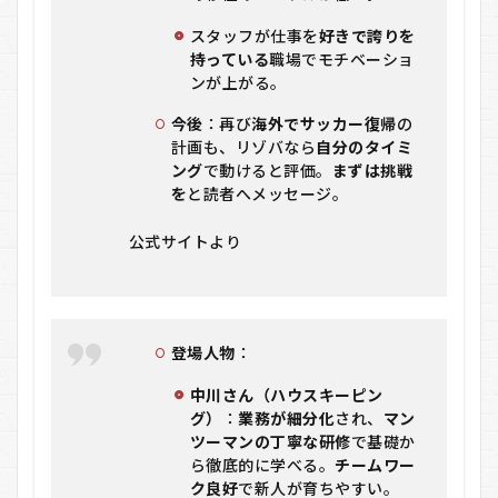
スタッフが仕事を
好きで誇りを
持っている
職場でモチベーショ
ンが上がる。
今後
：再び
海外でサッカー復帰
の
計画も、リゾバなら
自分のタイミ
ング
で動けると評価。
まずは挑戦
を
と読者へメッセージ。
公式サイトより
登場人物
：
中川さん（ハウスキーピン
グ）
：
業務が細分化
され、
マン
ツーマンの丁寧な研修
で基礎か
ら徹底的に学べる。
チームワー
ク良好
で新人が育ちやすい。