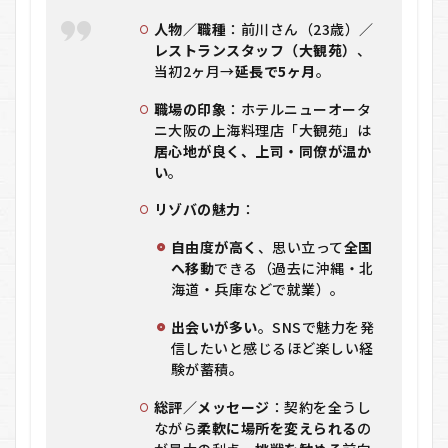
人物／職種
：前川さん（23歳）／
レストランスタッフ（大観苑）
、
当初2ヶ月→
延長で5ヶ月
。
職場の印象
：ホテルニューオータ
ニ大阪の上海料理店「大観苑」は
居心地が良く、上司・同僚が温か
い
。
リゾバの魅力
：
自由度が高く
、思い立って
全国
へ移動
できる（過去に沖縄・北
海道・兵庫などで就業）。
出会いが多い
。SNSで魅力を発
信したいと感じるほど楽しい経
験が蓄積。
総評／メッセージ
：契約を全うし
ながら
柔軟に場所を変えられる
の