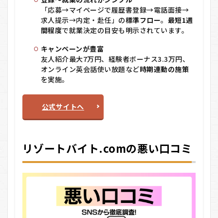
合わ
「応募→マイページで履歴書登録→電話面接→
ない
求人提示→内定・赴任」の
標準フロー
。
最短1週
かも
間程度
で就業決定の目安も明示されています。
8
リ
ゾート
キャンペーンが豊富
バイ
友人紹介最大7万円、経験者ボーナス3.3万円、
ト.com
オンライン英会話使い放題など
時期連動の施策
に関す
を実施。
るQ＆
A
公式サイトへ
リゾートバイト.comの悪い口コミ