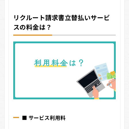
人
7.2
リクルート請求書立替払いサービ
おす
すめ
スの料金は？
しな
い人
8
リ
ク
ル
ー
ト
請
求
書
立
替
払
い
サ
ー
■ サービス利用料
ビ
ス
に