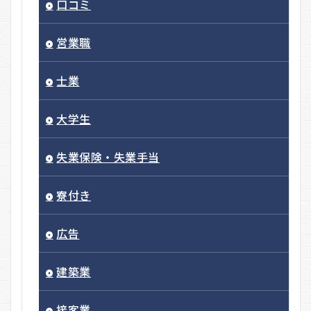
口コミ
営業職
士業
大学生
失業保険・失業手当
寮付き
広告
建築業
接客業