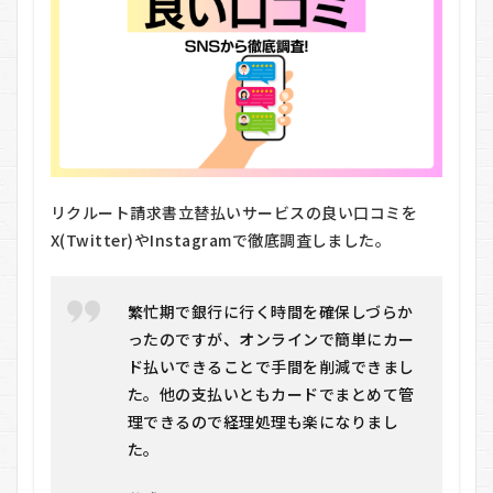
STEP2：
振込先情
報を入力
5.3
STEP3：
内容確
認・申込
完了
5.4
リクルート請求書立替払いサービスの良い口コミを
STEP4：
X(Twitter)やInstagramで徹底調査しました。
立替払い
実行（最
短当日）
繁忙期で銀行に行く時間を確保しづらか
6
ったのですが、オンラインで簡単にカー
リク
ルー
ド払いできることで手間を削減できまし
ト請
た。他の支払いともカードでまとめて管
求書
立替
理できるので経理処理も楽になりまし
払い
た。
サー
ビス