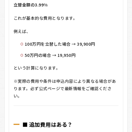
立替金額の3.99%
関
す
るQ
これが基本的な費用となります。
＆A
8.1
例えば、
Q1.
借金
100万円を立替した場合 → 39,900円
にな
りま
50万円の場合 → 19,950円
す
か？
という計算になります。
8.2
Q2.
※実際の費用や条件は申込内容により異なる場合があ
誰で
ります。必ず公式ページで最新情報をご確認くださ
も利
用で
い。
きま
す
か？
8.3
■ 追加費用はある？
Q3.
延長