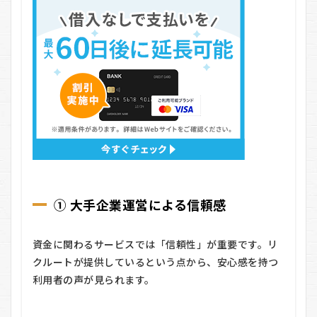
ー
ト
請
求
書
立
替
払
い
サ
ー
ビ
ス
の
悪
① 大手企業運営による信頼感
い
口
コ
ミ
資金に関わるサービスでは「信頼性」が重要です。リ
クルートが提供しているという点から、安心感を持つ
3
リ
利用者の声が見られます。
ク
ル
ー