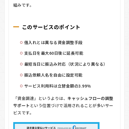
う仕
組みです。
組み
1.5
③ 最
このサービスのポイント
短当
日振
込と
いう
借入れとは異なる資金調整手段
スピ
ード
支払日を最大60日後に延長可能
感
最短当日に振込み対応（状況により異なる）
1.6
④ 振
振込依頼人名を自由に設定可能
込依
頼人
サービス利用料は立替金額の3.99%
名の
設定
「資金調達」というよりは、
が可
キャッシュフローの調整
能
サポート
という位置づけで活用されることが多いサー
2
ビスです。
リ
ク
ル