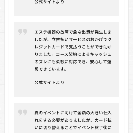
公式サイトより
のメ
リッ
ト・
デメ
リッ
ト
エステ機器の故障で急な出費が発生しま
6.1
したが、立替払いサービスのおかげでク
メリ
レジットカードで支払うことができ助か
ット
りました。コース契約によるキャッシュ
6.2
のズレにも柔軟に対応でき、安心して運
デメ
営できています。
リッ
ト
公式サイトより
7
リ
ク
ル
ー
ト
夏のイベントに向けて金額の大きい仕入
請
れをする必要がありましたが、カード払
求
いに切り替えることでイベント終了後に
書