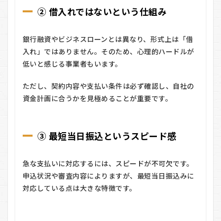
ト
② 借入れではないという仕組み
請
求
書
銀行融資やビジネスローンとは異なり、形式上は「借
立
入れ」ではありません。そのため、心理的ハードルが
替
払
低いと感じる事業者もいます。
い
サ
ただし、契約内容や支払い条件は必ず確認し、自社の
ー
ビ
資金計画に合うかを見極めることが重要です。
ス
の
良
い
③ 最短当日振込というスピード感
口
コ
ミ
急な支払いに対応するには、スピードが不可欠です。
4
申込状況や審査内容によりますが、最短当日振込みに
リク
対応している点は大きな特徴です。
ルー
ト請
求書
立替