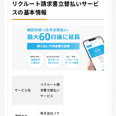
リクルート請求書立替払いサービ
ー
ト
スの基本情報
請
求
書
立
替
払
い
サ
ー
ビ
ス
の
基
本
情
報
リクルート請
1.1
サービス名
求書立替払い
サー
サービス
ビス
の基
本的
な仕
株式会社リク
運営会社