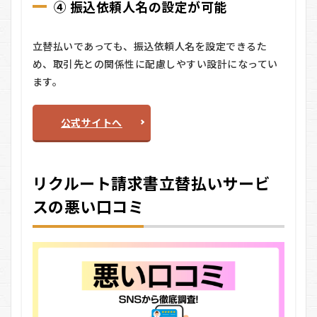
④ 振込依頼人名の設定が可能
払い
サー
ビス
立替払いであっても、振込依頼人名を設定できるた
の料
金
め、取引先との関係性に配慮しやすい設計になってい
は？
ます。
4.1
■ サ
公式サイトへ
ービ
ス利
用料
4.2
リクルート請求書立替払いサービ
■ 追
加費
スの悪い口コミ
用は
あ
る？
5
リ
ク
ル
ー