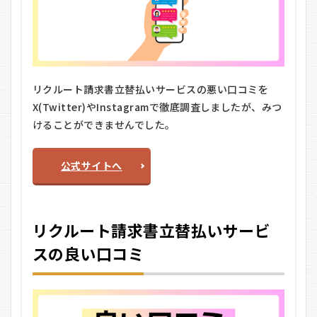
ト
請
求
書
立
替
払
リクルート請求書立替払いサービスの悪い口コミを
い
X(Twitter)やInstagramで徹底調査しましたが、みつ
サ
ー
けることができませんでした。
ビ
ス
の
公式サイトへ
利
用
の
流
れ
リクルート請求書立替払いサービ
5.1
スの良い口コミ
STEP1：
AirIDで
ログイン
5.2