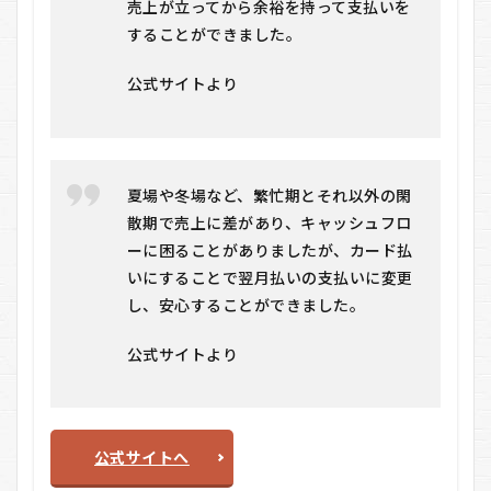
立
売上が立ってから余裕を持って支払いを
替
することができました。
払
い
サ
公式サイトより
ー
ビ
ス
を
お
夏場や冬場など、繁忙期とそれ以外の閑
す
す
散期で売上に差があり、キャッシュフロ
め
ーに困ることがありましたが、カード払
す
いにすることで翌月払いの支払いに変更
る
人
し、安心することができました。
し
な
公式サイトより
い
人
7.1
おす
すめ
公式サイトへ
する