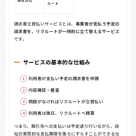
組み
ルート
1.2
この
サー
請求書立替払いサービスとは、
事業者が支払う予定の
ビス
請求書を、リクルートが一時的に立て替えるサービス
のポ
です。
イン
ト
1.3
① 大
サービスの基本的な仕組み
手企
業運
営に
利用者が支払い予定の請求書を申請
よる
信頼
内容確認・審査
感
問題がなければリクルートが立替払い
1.4
② 借
利用者は後日、リクルートへ精算
入れ
では
つまり、取引先への支払いは予定通り行いながら、自
ない
とい
社の実質的な支払期限を後ろにずらすことができる仕