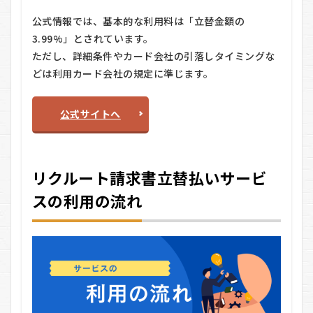
でき
公式情報では、基本的な利用料は「立替金額の
る期
間
3.99%」とされています。
は？
ただし、詳細条件やカード会社の引落しタイミングな
8.4
どは利用カード会社の規定に準じます。
Q4.
手数
料は
公式サイトへ
いく
らで
す
か？
リクルート請求書立替払いサービ
スの利用の流れ