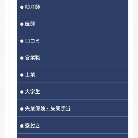
助産師
医師
口コミ
営業職
士業
大学生
失業保険・失業手当
寮付き