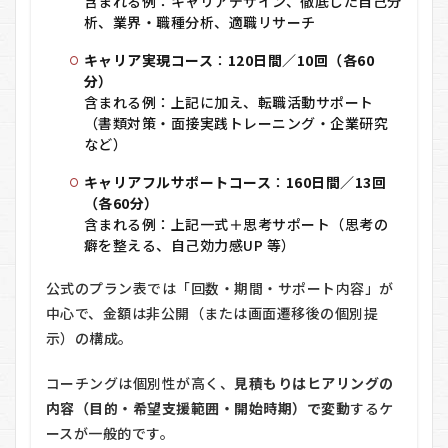
含まれる例：キャリアデザイン、徹底した自己分
析、業界・職種分析、適職リサーチ
キャリア実現コース
：
120日間／10回（各60
分）
含まれる例：上記に加え、転職活動サポート
（書類対策・面接実践トレーニング・企業研究
など）
キャリアフルサポートコース
：
160日間／13回
（各60分）
含まれる例：上記一式＋思考サポート（思考の
癖を整える、自己効力感UP 等）
公式のプラン表では「回数・期間・サポート内容」が
中心で、金額は非公開（または画面遷移後の個別提
示）の構成。
コーチングは個別性が高く、
見積もりはヒアリングの
内容（目的・希望支援範囲・開始時期）で変動
するケ
ースが一般的です。