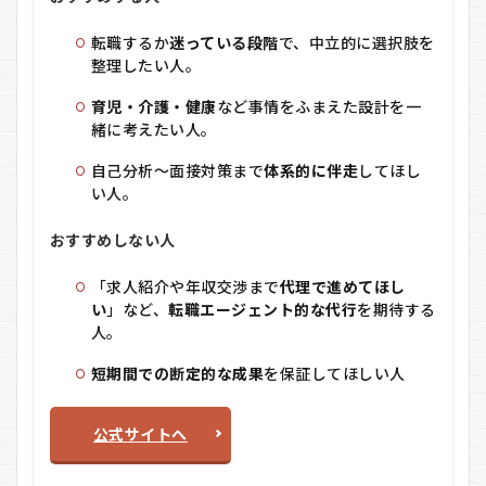
転職するか
迷っている段階
で、中立的に選択肢を
整理したい人。
育児・介護・健康
など事情をふまえた設計を一
緒に考えたい人。
自己分析〜面接対策まで
体系的に伴走
してほし
い人。
おすすめしない人
「求人紹介や年収交渉まで
代理で進めてほし
い
」など、
転職エージェント的な代行
を期待する
人。
短期間での断定的な成果
を保証してほしい人
公式サイトへ