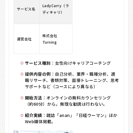
LadyCarry（ラ
LadyCarry（ラ
ディキャリ）の
サービス名
ディキャリ）
メリット・デメ
リット
7
LadyCarry（ラ
株式会社
ディキャリ）を
運営会社
Turning
おすすめする人
しない人
8
サービス種別
：女性向けキャリアコーチング
LadyCarry（ラ
ディキャリ）に
提供内容の例
：自己分析、業界・職種分析、適
関するQ＆A
職リサーチ、書類対策、面接トレーニング、思考
サポートなど（コースにより異なる）
開始方法
：オンラインの無料カウンセリング
（約60分）から。無理な勧誘は行わない。
紹介実績
：雑誌「anan」「日経ウーマン」ほか
Web媒体掲載。