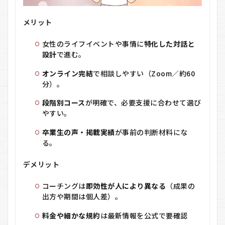
メリット
女性のライフイベントや事情に
特化した対話と
設計
で進む。
オンライン完結
で相談しやすい（Zoom／約60
分）。
段階別コース
が明確で、必要支援に合わせて選び
やすい。
卒業生の声・掲載実績
が事前の判断材料にな
る。
デメリット
コーチングは
即効性が人により異なる
（成果の
出方や期間は個人差）。
料金や細かな規約
は最新情報を公式で要確認