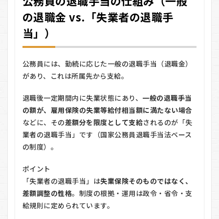
公務員の退職手当の仕組み（一般
（一般
の退職金 vs.「失業者の退職手
の退職
金 vs.
当」）
「失業
者の退
職手
当」）
公務員には、勤続に応じた一般の退職手当（退職金）
2
があり、これは所属先から支給。
「失
業者
退職後一定期間内に失業状態にあり、
一般の退職手当
の退
の額が、雇用保険の失業等給付相当額に満たない場合
職手
当」
などに、その
差額分を限度として支給
されるのが「失
をも
業者の退職手当」です（国家公務員退職手当法ベース
らう
条件
の制度）。
（対
象
ポイント
者・
「失業者の退職手当」は
失業保険そのものではなく、
金額
の考
差額調整の性格
。制度の根拠・運用は政令・省令・支
え
給規則に定められています。
方・
期