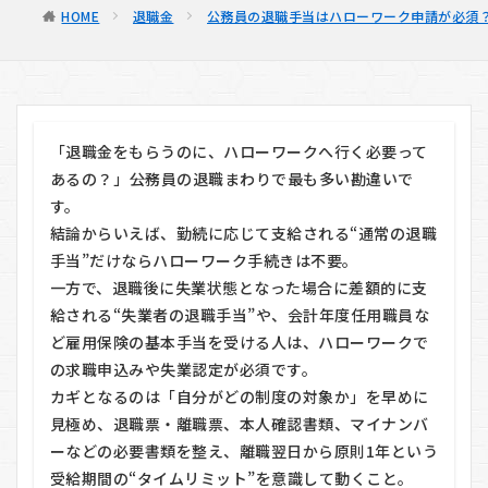
HOME
退職金
公務員の退職手当はハローワーク申請が必須
「退職金をもらうのに、ハローワークへ行く必要って
あるの？」――公務員の退職まわりで最も多い勘違いで
す。
結論からいえば、勤続に応じて支給される“通常の退職
手当”だけならハローワーク手続きは不要。
一方で、退職後に失業状態となった場合に差額的に支
給される“失業者の退職手当”や、会計年度任用職員な
ど雇用保険の基本手当を受ける人は、ハローワークで
の求職申込みや失業認定が必須です。
カギとなるのは「自分がどの制度の対象か」を早めに
見極め、退職票・離職票、本人確認書類、マイナンバ
ーなどの必要書類を整え、離職翌日から原則1年という
受給期間の“タイムリミット”を意識して動くこと。