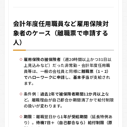
会計年度任用職員など雇用保険対
象者のケース（離職票で申請する
人）
雇用保険の被保険者
（週20時間以上かつ31日以
上見込みなど）だった非常勤・会計年度任用職
員等は、一般の会社員と同様に
離職票（1・2）
でハローワークに申請
し、
基本手当
が支給され
ます。
条件例：
過去2年で被保険者期間12か月以上
な
ど。離職理由が自己都合か期間満了かで給付制限
の扱いが変わります。
期限
：離職翌日から
1年が受給期間
（延長特例あ
り）。
待機7日＋（自己都合なら）給付制限（原