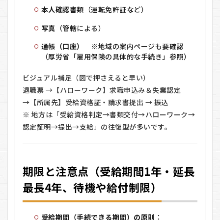
本人確認書類
（運転免許証など）
写真
（管轄による）
通帳（口座）
※地域の案内ページも要確認
（厚労省「雇用保険の具体的な手続き」参照）
ビジュアル補足（図で押さえると早い）
退職票 →【ハローワーク】求職申込み＆失業認定
→【所属先】受給資格証・請求書提出 → 振込
※ 地方は「受給資格判定→書類交付→ハローワーク→
認定証明→提出→支給」の往復型が多いです。
期限と注意点（受給期間1年・延長
最長4年、待機や給付制限）
受給期間（手続できる期間）の原則
：