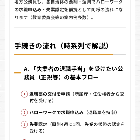
地方公務員も、各自治体の要綱・運用で
ハローワーク
の基
本フ
の求職申込み・失業認定を前提
として同様の流れにな
ロー
ります（教育委員会等の案内例多数）。
3.2
B. 地
方公
務員
手続きの流れ（時系列で解説）
の運
用例
（教
育委
A. 「失業者の退職手当」を受けたい公
員
会）
務員（正規等）の基本フロー
4
必要書
退職票の交付を申請
（所属庁・任命権者から交
類チェ
付を受ける）
ックリ
スト
ハローワークで求職申込み
（退職票を持参）
（国・
地方共
失業認定
（原則4週に1回、失業の状態の認定を
通／地
受ける）
域例）