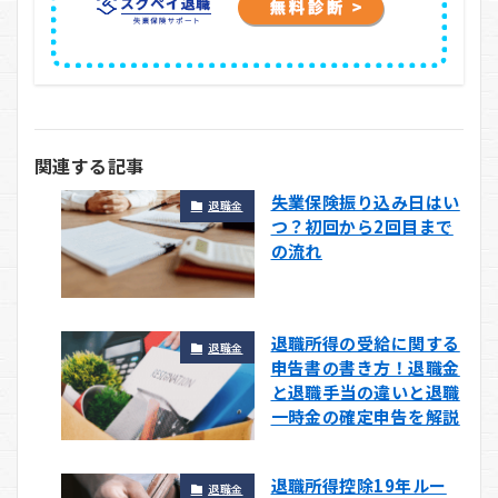
関連する記事
失業保険振り込み日はい
退職金
つ？初回から2回目まで
の流れ
退職所得の受給に関する
退職金
申告書の書き方！退職金
と退職手当の違いと退職
一時金の確定申告を解説
退職所得控除19年ルー
退職金