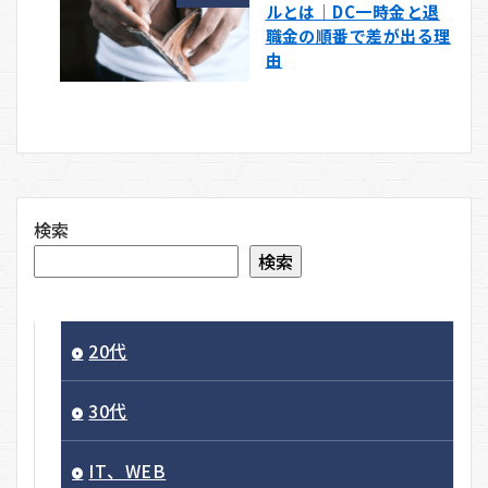
ルとは｜DC一時金と退
職金の順番で差が出る理
由
検索
検索
20代
30代
IT、WEB