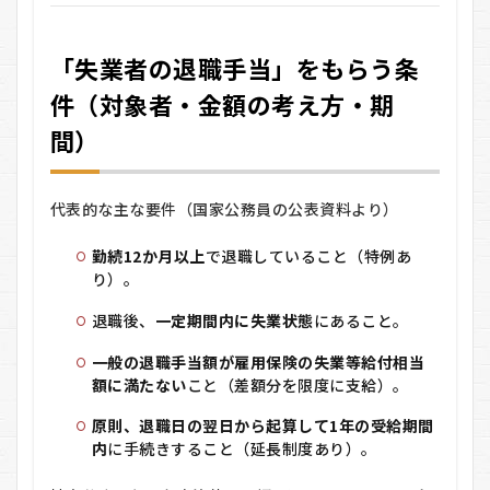
間）
3
「失業者の退職手当」をもらう条
手続
きの
件（対象者・金額の考え方・期
流れ
（時
間）
系列
で解
説）
代表的な主な要件（国家公務員の公表資料より）
3.1
A.
勤続12か月以上
で退職していること（特例あ
「失
り）。
業者
の退
退職後、
一定期間内に失業状態
にあること。
職手
当」
一般の退職手当額が雇用保険の失業等給付相当
を受
けた
額に満たない
こと（差額分を限度に支給）。
い公
務員
原則、退職日の翌日から起算して1年の受給期間
（正
内
に手続きすること（延長制度あり）。
規
等）