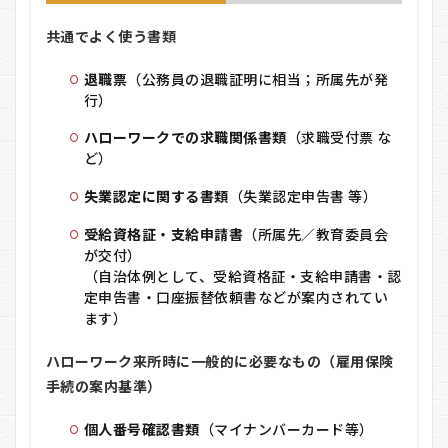
対象
者の
共通でよく使う書類
ケー
ス
退職票
（公務員の退職証明に相当；所属先が発
（離
職票
行）
で申
請す
ハローワークでの求職関係書類
（求職受付票 な
る
ど）
人）
失業認定に関する書類
（失業認定申告書 等）
7
よく
受給資格証・支給申請書
（所属先／教育委員会
ある
が交付）
勘違
い・
（自治体例として、受給資格証・支給申請書・認
トラ
定申告書・口座振替依頼書などが案内されてい
ブル
ます）
回避
Q&A
ハローワーク来所時に一般的に必要なもの（雇用保険
手続の案内基準）
個人番号確認書類
（マイナンバーカード等）