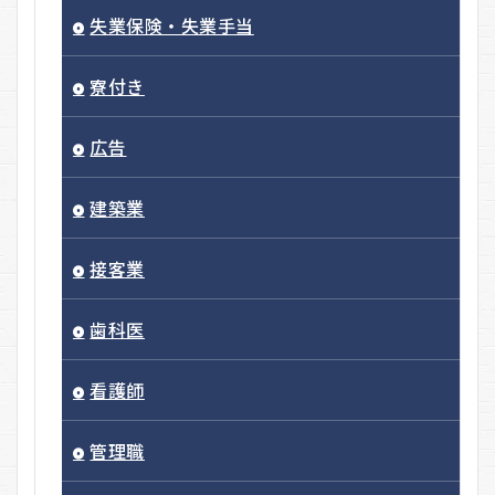
失業保険・失業手当
寮付き
広告
建築業
接客業
歯科医
看護師
管理職