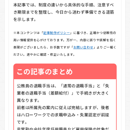
本記事では、制度の違いから具体的な手順、注意すべ
き期限までを整理し、今日から迷わず準備できる道筋
を示します。
※本コンテンツは「
記事制作ポリシー
」に基づき、正確かつ信頼性の
高い情報提供を心がけております。万が一、内容に誤りや誤解を招く
表現がございましたら、お手数ですが「
お問い合わせ
」よりご一報く
ださい。速やかに確認・修正いたします。
この記事のまとめ
公務員の退職手当は、「通常の退職手当」と「失
業者の退職手当（差額給付）」で手続きが大きく
異なります。
前者は所属先の案内に従えば完結しますが、後者
はハローワークでの求職申込み・失業認定が前提
です。
非常勤や会計年度任用職員など雇用保険の対象だ