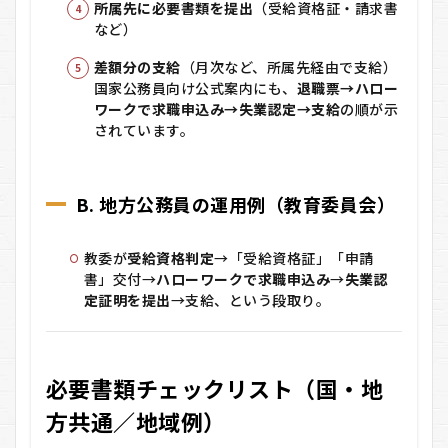
5
所属先に必要書類を提出
（受給資格証・請求書
期限
など）
と注
意点
差額分の支給
（月次など、所属先経由で支給）
（受
国家公務員向け公式案内にも、
退職票→ハロー
給期
ワークで求職申込み→失業認定→支給
の順が示
間1
されています。
年・
延長
最長
4
B. 地方公務員の運用例（教育委員会）
年、
待機
や給
教委が
受給資格判定
→「受給資格証」「申請
付制
限）
書」交付→
ハローワークで求職申込み
→
失業認
定証明を提出
→支給、という段取り。
6
会計
年度
任用
必要書類チェックリスト（国・地
職員
など
方共通／地域例）
雇用
保険