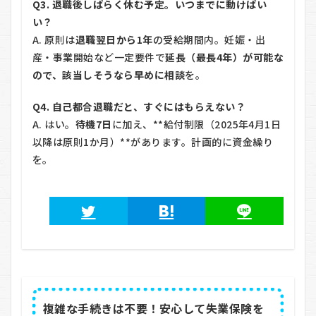
Q3. 退職後しばらく休む予定。いつまでに動けばい
い？
A. 原則は
退職翌日から1年
の受給期間内。妊娠・出
産・事業開始など一定要件で
延長（最長4年）が可能な
ので、該当しそうなら早めに相談
を。
Q4. 自己都合退職だと、すぐにはもらえない？
A. はい。
待機7日
に加え、**給付制限（2025年4月1日
以降は原則1か月）**があります。計画的に資金繰り
を。
複雑な手続きは不要！安心して失業保険を