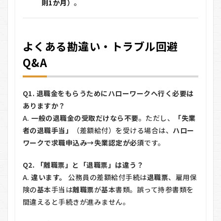
則1か月）
。
よくある勘違い・トラブル回避
Q&A
Q1. 退職金をもらうためにハローワークへ行く必要は
ありますか？
A.
一般の退職金の受取だけなら不要
。ただし、
「失業
者の退職手当」
（差額給付）を受ける場合は、
ハロー
ワークで求職申込み→失業認定が必須
です。
Q2. 「離職票」と「退職票」は違う？
A.
違います。
公務員の差額給付手続は
退職票
、雇用保
険の基本手当は
離職票
が基本書類。誤って持参書類を
間違えると手続きが進みません。