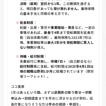
退職（離職）
翌日から1年
。この期間を過ぎる
と、残日数があっても
受け取れません
。雇用保険
の基本手当と同様の考え方です。
延長制度
：
妊娠・出産・育児や
事業開始・専念
など、一定の
事情があれば、
最長で4年
まで受給期間を延長可
能（自治体案内例）。雇用保険も2022年7月以
降、事業開始等は
最大3年分を受給期間に算入し
ない特例
が導入。
待機・給付制限
：
失業給付に準拠し、
待機7日
＋（自己都合なら）
給付制限
後に支給。給付制限は
2025年4月1日以
降の離職は原則1か月
に短縮されています（厚労
省リーフレット）。
ココ重要
1年は
あっという間
。まずは
退職票の取り寄せ→求職
申込み→初回認定
までを早めに済ませるのが鉄則。延
長対象になりそうな方は
早めの相談・申請
を。