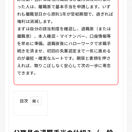
った人は、離職票で基本手当を申請します。いず
れも離職翌日から原則1年が受給期間で、過ぎれば
権利は消滅します。
まずは自分の該当制度を確認し、退職票（または
離職票）、本人確認・マイナンバー、口座情報等
を早めに準備。退職直後にハローワークで求職手
続きを済ませ、初回の失業認定まで一気に進める
のが最短・確実なルートです。期限と書類を押さ
えれば、取りこぼしなく安心して次の一歩に専念
できます。
目次
1
公務員
の退職
手当の
仕組み