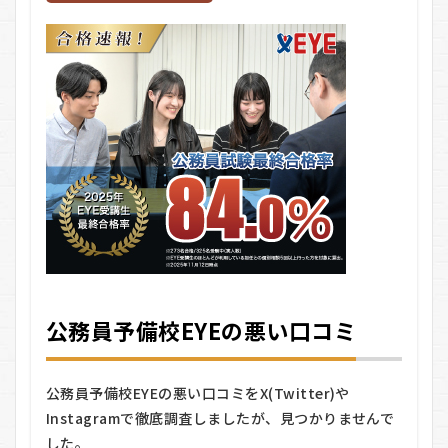
のメ
リッ
ト・
デメ
リッ
ト
5.0.1
メリッ
ト
5.0.2
デメリ
ット
6
公
務
公務員予備校EYEの悪い口コミ
員
予
備
校
公務員予備校EYEの悪い口コミをX(Twitter)や
EYE
Instagramで徹底調査しましたが、見つかりませんで
を
した。
お