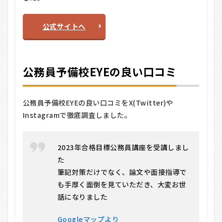
す
す
め
公式サイトへ
す
る
人
し
公務員予備校EYEの良い口コミ
な
い
人
公務員予備校EYEの良い口コミをX(Twitter)や
6.0.1
おすす
Instagramで徹底調査しました。
めする
人
6.0.2
2023年合格目標公務員講座を受講しまし
おすす
た
めしな
筆記対策だけでなく、論文や面接指導で
い人
も手厚く面倒を見ていただき、大変お世
7
話になりました
公
務
員
Googleマップより