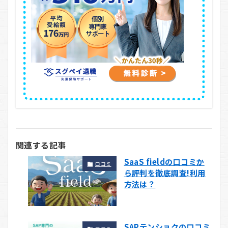
関連する記事
SaaS fieldの口コミか
口コミ
ら評判を徹底調査!利用
方法は？
SAPテンショクの口コミ