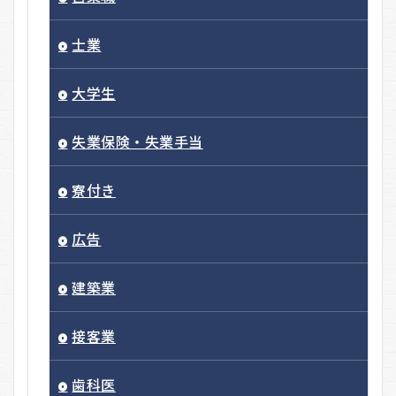
士業
大学生
失業保険・失業手当
寮付き
広告
建築業
接客業
歯科医