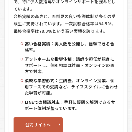
員
で、特に少人数指導やオンラインサポートを強みとし
予
ています。
備
合格実績の高さと、面倒見の良い指導体制が多くの受
校
EYE
験生に支持されています。一次試験合格率は94.5%、
の
最終合格率は78.0%という高い実績を誇ります。
良
い
口
高い合格実績
：実人数を公開し、信頼できる合
コ
格率。
ミ
アットホームな指導体制
：講師や担任が親身に
4
サポートし、個別相談は対面・オンラインの両
公務
方で対応。
員予
備校
柔軟な学習形式
：生講義、オンライン授業、個
EYE
別ブースでの受講など、ライフスタイルに合わせ
の料
た学習が可能。
金
は？
LINEでの相談対応
：手軽に疑問を解消できるサ
ポート体制が整っています。
5
公務
員予
公式サイトへ
備校
EYE