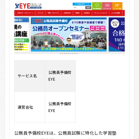
EYE
の
基
本
情
報
2
公
務
員
予
備
公務員予備校
校
サービス名
EYE
EYE
の
悪
い
口
公務員予備校
コ
運営会社
EYE
ミ
3
公
公務員予備校EYEは、公務員試験に特化した学習塾
務