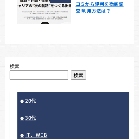
コミから評判を徹底調
査!利用方法は？
検索
検索
20代
30代
IT、WEB