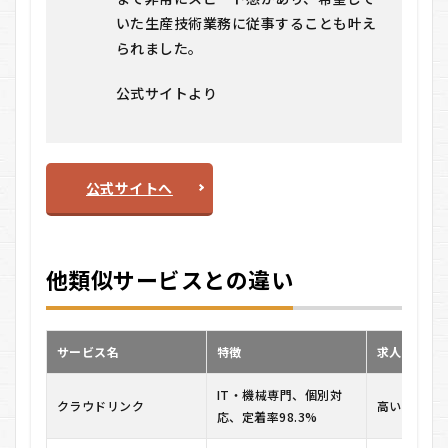
いた生産技術業務に従事することも叶え
9
られました。
ク
ラ
ウ
公式サイトより
ド
リ
ン
ク
に
公式サイトへ
関
す
るQ
＆A
他類似サービスとの違い
9.1
Q1.
登録
や利
サービス名
特徴
求人の質
用に
費用
はか
IT・機械専門、個別対
クラウドリンク
高い
かり
応、定着率98.3%
ます
か？