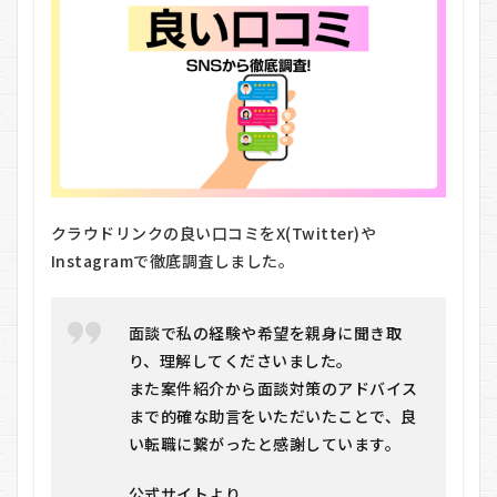
ウド
リン
クの
メリ
ッ
ト・
デメ
リッ
ト
7.1
メリ
クラウドリンクの良い口コミをX(Twitter)や
ット
Instagramで徹底調査しました。
7.2
デメ
リッ
面談で私の経験や希望を親身に聞き取
ト
り、理解してくださいました。
8
また案件紹介から面談対策のアドバイス
ク
ラ
まで的確な助言をいただいたことで、良
ウ
い転職に繋がったと感謝しています。
ド
リ
公式サイトより
ン