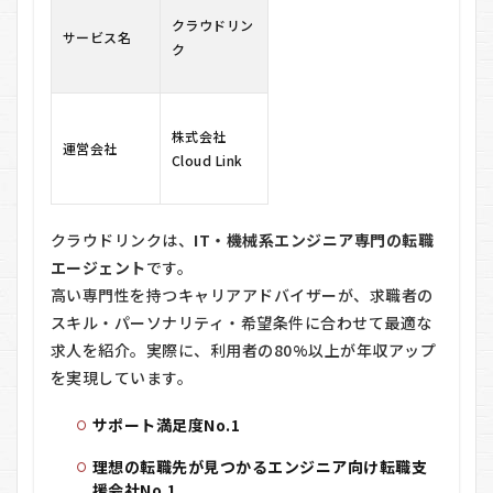
数
クラウドリン
1.2
サービス名
ク
高い
マッ
チン
グ精
株式会社
度
運営会社
Cloud Link
1.3
年収
アッ
プの
クラウドリンクは、
IT・機械系エンジニア専門の転職
実績
エージェント
です。
多数
高い専門性を持つキャリアアドバイザーが、求職者の
1.4
スキル・パーソナリティ・希望条件に合わせて最適な
スピ
求人を紹介。実際に、利用者の80%以上が年収アップ
ード
内定
を実現しています。
対応
サポート満足度No.1
2
ク
理想の転職先が見つかるエンジニア向け転職支
ラ
援会社No.1
ウ