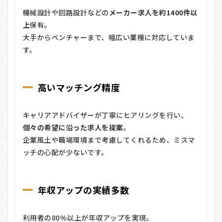
機械設計や回路設計などの
メーカー求人を約1400件以
4
他
上
保有。
類
大手からベンチャーまで、幅広い業種に対応していま
似
す。
サ
ー
ビ
ス
高いマッチング精度
と
の
違
い
キャリアアドバイザーが丁寧にヒアリングを行い、
個々の希望に沿った求人を提案
。
5
クラ
企業風土や職場環境まで考慮してくれるため、ミスマ
ウド
ッチの心配が少ないです。
リン
クの
料金
は？
年収アップの実績多数
6
ク
利用者の80%以上が年収アップを実現。
ラ