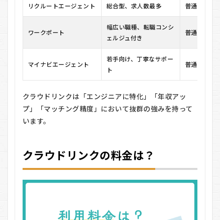
リクルートエージェント
総合型、求人数最多
普通〜高
9.2
Q2.
幅広い職種、転職コンシ
地方
ワークポート
普通
ェルジュ付き
在住
です
が、
若手向け、丁寧なサポー
マイナビエージェント
普通〜高
利用
ト
でき
ます
か？
クラウドリンクは「エンジニアに特化」「年収アッ
プ」「マッチング精度」において抜群の強みを持って
います。
クラウドリンクの料金は？