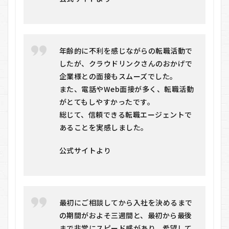
ク
を
お
す
す
年齢的に不利を感じながらの転職活動で
め
したが、クラウドリンクさんのおかげで
す
る
企業様との面接もスムーズでした。
人
また、電話やWeb面接が多く、転職活動
し
な
がとてもしやすかったです。
い
総じて、信頼できる転職エージェントで
人
あることを実感しました。
8.1
おす
公式サイトより
すめ
する
人
8.2
おす
最初にご相談してから入社を決めるまで
すめ
の期間がおよそ三週間と、最初から最後
しな
い人
まで非常にスピード感があり、希望して