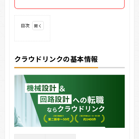
目次
1
ク
ラ
ウ
クラウドリンクの基本情報
ド
リ
ン
ク
の
基
本
情
報
1.1
圧倒
的な
求人
案件