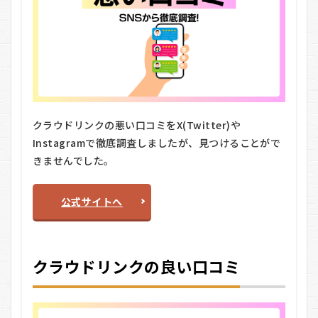
（電
話・オ
ンライ
ン面
談）
6.3
【STEP
3】求人
紹介・
クラウドリンクの悪い口コミをX(Twitter)や
応募
Instagramで徹底調査しましたが、見つけることがで
6.4
きませんでした。
【STEP
4】企業
面接
公式サイトへ
6.5
【STEP
5】内
定・入
クラウドリンクの良い口コミ
社
7
クラ