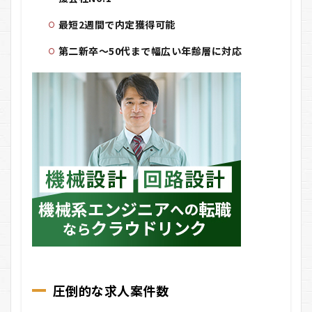
ド
リ
最短2週間で内定獲得可能
ン
ク
第二新卒〜50代まで幅広い年齢層に対応
の
悪
い
口
コ
ミ
3
ク
ラ
ウ
ド
リ
ン
ク
の
良
い
口
圧倒的な求人案件数
コ
ミ