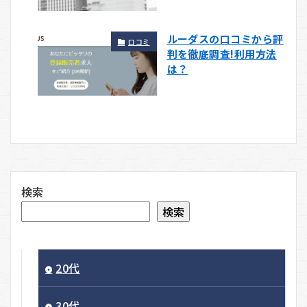
ルーダスの口コミから評
口コミ
判を徹底調査!利用方法
は？
検索
検索
20代
30代