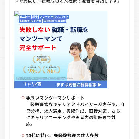
ンで支援し、転職成功と入社後の定着を目指します。
は？
4.1
▼仕
組み
の概
要
5
キ
ャ
リ
活
の
利
用
の
流
手厚いマンツーマンサポート
れ
経験豊富なキャリアアドバイザーが専任で、自
己分析、求人選定、書類作成、面接対策、さら
5.1
にキャリアコーチングや思考力の訓練まで対
ステ
応
。
ップ
1：公
式サ
20代に特化、未経験歓迎の求人多数