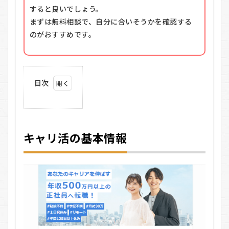
すると良いでしょう。
まずは無料相談で、自分に合いそうかを確認する
のがおすすめです。
目次
1
キ
ャ
リ
キャリ活の基本情報
活
の
基
本
情
報
2
キ
ャ
リ