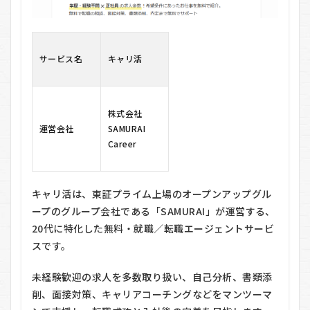
活
の
悪
い
口
サービス名
キャリ活
コ
ミ
3
株式会社
キ
運営会社
SAMURAI
ャ
リ
Career
活
の
良
い
キャリ活は、東証プライム上場のオープンアップグル
口
ープのグループ会社である「SAMURAI」が運営する、
コ
20代に特化した無料・就職／転職エージェントサービ
ミ
スです。
4
キャ
未経験歓迎の求人を多数取り扱い、自己分析、書類添
リ活
の料
削、面接対策、キャリアコーチングなどをマンツーマ
金