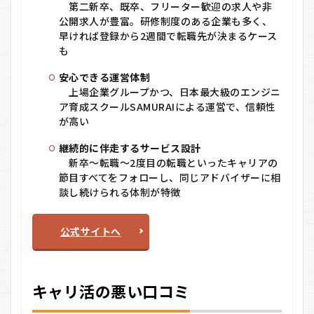
イト
第二新卒、既卒、フリーター歓迎の求人や非
から
公開求人が豊富。研修制度のある企業も多く、
無料
早ければ登録から2週間で転職先が決まるケース
相談
も
を予
約す
安心できる運営体制
る
上場企業グループかつ、日本最大級のエンジニ
5.2
ア育成スクールSAMURAIによる運営で、信頼性
ステ
が高い
ップ
2：オ
継続的に伴走するサービス設計
ンラ
新卒～転職～2度目の転職といったキャリアの
イン
節目すべてをフォローし、同じアドバイザーに相
でキ
ャリ
談し続けられる体制が特徴
ア面
談
（カ
公式サイトへ
ウン
セリ
ン
グ）
キャリ活の悪い口コミ
5.3