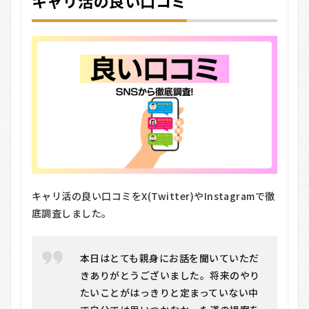
キャリ活の良い口コミ
5：企
業へ
の応
募＆
面接
5.6
ステ
ップ
6：内
定・
入
社・
アフ
ター
キャリ活の良い口コミをX(Twitter)やInstagramで徹
フォ
ロー
底調査しました。
6
キャ
本日はとても親身にお話を聞いていただ
リ活
のメ
きありがとうございました。将来のやり
リッ
たいことがはっきりと定まっていない中
ト・
デメ