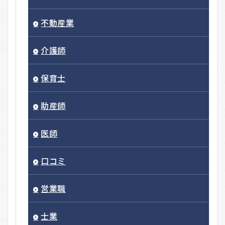
不動産業
介護師
保育士
助産師
医師
口コミ
営業職
士業