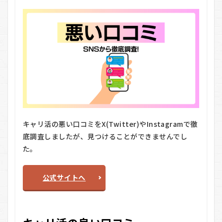
ステ
ップ
3：求
人紹
介＆
企業
リサ
ーチ
5.4
ステ
ップ
4：書
類添
キャリ活の悪い口コミをX(Twitter)やInstagramで徹
削・
面接
底調査しましたが、見つけることができませんでし
対
た。
策・
スキ
ルア
公式サイトへ
ップ
支援
5.5
ステ
ップ