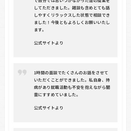
で自分では思いつかなかった道の提案を
リッ
してただきました。雑談も含めとても話
ト
しやすくリラックスした状態で相談でき
6.1
ました！今後ともよろしくお願いいたし
メリ
ます。
ット
6.2
公式サイトより
デメ
リッ
ト
7
キ
1時間の面談でたくさんのお話をさせて
ャ
いただくことができました。私自身、持
リ
病があり就職活動も不安を抱えながら闇
活
を
雲にすすめていました。
お
す
公式サイトより
す
め
す
る
人