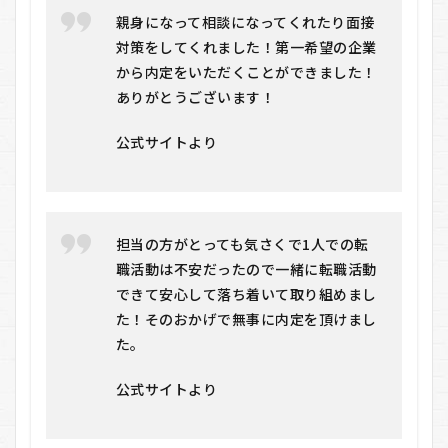
し
親身になって相談になってくれたり面接
な
対策をしてくれました！第一希望の企業
い
人
から内定をいただくことができました！
ありがとうございます！
8
キ
ャ
公式サイトより
リ
活
に
関
す
担当の方がとっても気さくで1人での転
るQ
＆A
職活動は不安だったので一緒に転職活動
できて安心して落ち着いて取り組めまし
た！そのおかげで無事に内定を頂けまし
た。
公式サイトより