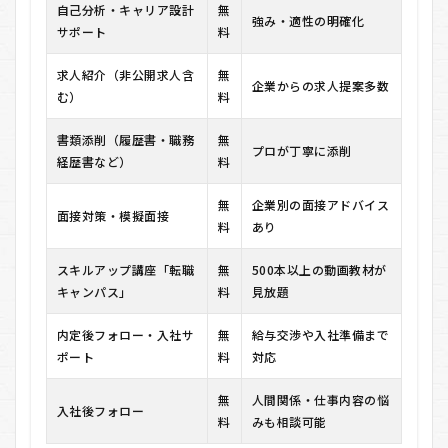
自己分析・キャリア設計
無
強み・適性の明確化
サポート
料
求人紹介（非公開求人含
無
企業からの求人提案多数
む）
料
書類添削（履歴書・職務
無
プロが丁寧に添削
経歴書など）
料
無
企業別の面接アドバイス
面接対策・模擬面接
料
あり
スキルアップ講座「転職
無
500本以上の動画教材が
キャンパス」
料
見放題
内定後フォロー・入社サ
無
給与交渉や入社準備まで
ポート
料
対応
無
人間関係・仕事内容の悩
入社後フォロー
料
みも相談可能