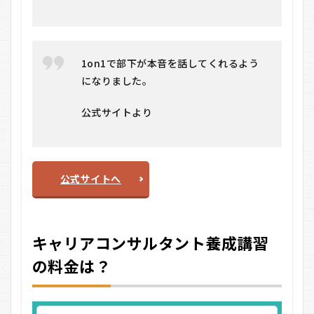
講で
きま
す
か？
8.2
1on1で部下が本音を話してくれるよう
Q2.
になりました。
働き
なが
公式サイトより
ら受
講で
きま
す
か？
公式サイトへ
8.3
Q3.
資格
取得
キャリアコンサルタント養成講習
後は
すぐ
の料金は？
に独
立で
きま
す