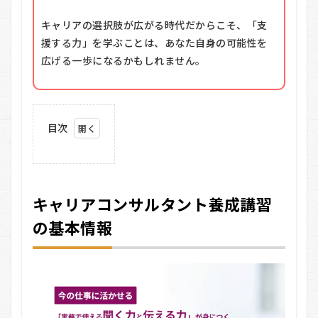
キャリアの選択肢が広がる時代だからこそ、「支
援する力」を学ぶことは、あなた自身の可能性を
広げる一歩になるかもしれません。
目次
1
キ
ャ
リ
キャリアコンサルタント養成講習
ア
コ
の基本情報
ン
サ
ル
タ
ン
ト
養
成