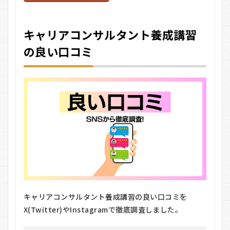
5.4
④ 講
キャリアコンサルタント養成講習
座受
講・
の良い口コミ
修了
6
キャ
リア
コン
サル
タン
ト養
成講
習の
メリ
ッ
ト・
デメ
リッ
キャリアコンサルタント養成講習の良い口コミを
ト
X(Twitter)やInstagramで徹底調査しました。
6.1
メリ