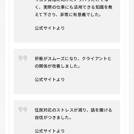
ャ
く、実際の仕事にも活用できる知識を教
リ
ア
えて下さり、非常に有意義でした。
コ
ン
公式サイトより
サ
ル
タ
ン
ト
養
折衝がスムーズになり、クライアントと
成
の関係が改善しました。
講
習
に
公式サイトより
関
す
るQ
＆A
8.1
住民対応のストレスが減り、話を聞ける
Q1.
自信がつきました。
未経
験で
も受
公式サイトより