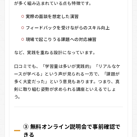
が多く組み込まれている点も特徴です。
4.2
■ 教
実際の面談を想定した演習
育訓
練給
フィードバックを受けながらのスキル向上
付金
制度
現場で起こりうる課題への対応練習
につ
いて
など、実践を重ねる設計になっています。
4.3
■ 早
口コミでも、「学習量は多いが実践的」「リアルなケ
期申
込割
ースが学べる」という声が見られる一方で、「課題が
引キ
多く大変だった」という意見もあります。つまり、真
ャン
ペー
剣に取り組む姿勢が求められる講座といえるでしょ
ン
う。
4.4
■ 分
割払
い対
③ 無料オンライン説明会で事前確認で
応
きる
4.5