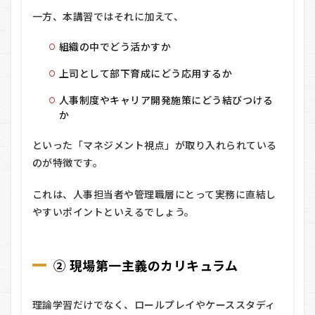
講
一方、本講習ではそれに加えて、
習
の
良
組織の中でどう活かすか
い
口
上司として部下育成にどう応用するか
コ
ミ
人事制度やキャリア開発施策にどう結びつける
か
4
キャ
リア
といった「マネジメント視点」が取り入れられている
コン
のが特徴です。
サル
タン
これは、人事担当者や管理職層にとって実務に直結し
ト養
成講
やすいポイントといえるでしょう。
習の
料金
は？
② 現場第一主義のカリキュラム
4.1
■ 基
本受
理論学習だけでなく、ロールプレイやケーススタディ
講料