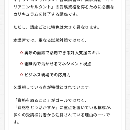
リアコンサルタント」の受験資格を得るために必要な
1.3
③ 無
カリキュラムを修了する講座です。
料オ
ンラ
ただし、講座ごとに特色は大きく異なります。
イン
説明
会で
本講習では、単なる試験対策ではなく、
事前
確認
実際の面談で活用できる対人支援スキル
でき
る
組織内で活かせるマネジメント視点
2
ビジネス現場での応用力
キ
ャ
リ
を重視している点が特徴とされています。
ア
コ
「資格を取ること」がゴールではなく、
ン
サ
「資格をどう活かすか」に重点を置いている構成が、
ル
多くの受講検討者から注目されている理由の一つで
タ
す。
ン
ト