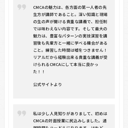
ット
CMCAの魅力は、各方面の第一人者の先
6.2
生方が講師であること。深い知識と現場
デメ
の生の声が聞ける貴重な講義で、担任制
リッ
ト
では味わえない内容です。そして最大の
魅力は、豊富なパターンの実技演習を講
7
習後も先輩方と一緒に学べる機会がある
キ
ャ
こと。練習した時間は嘘をつきません！
リ
リアルだから経験出来る貴重な講義が受
ア
コ
けられるCMCAにして本当に良かっ
ン
た！！
サ
ル
タ
公式サイトより
ン
ト
養
成
講
私は少し人見知りがありまして、初めは
習
を
CMCAの対面授業に尻込みしました。通
お
学時間もハードルになります。けれど