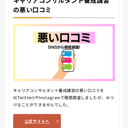
流
の悪い口コミ
れ
5.1
① 無
料オ
ンラ
イン
説明
会に
申し
込む
5.2
② 内
容確
認・
キャリアコンサルタント養成講習の悪い口コミを
質疑
応答
X(Twitter)やInstagramで徹底調査しましたが、みつ
けることができませんでした。
5.3
③ 受
講申
公式サイトへ
し込
み