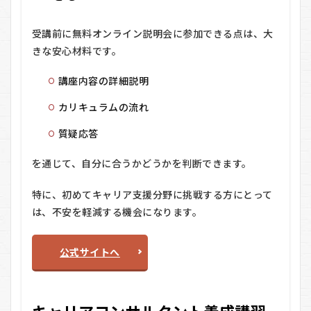
費用
面の
受講前に無料オンライン説明会に参加できる点は、大
考え
方
きな安心材料です。
5
講座内容の詳細説明
キ
ャ
カリキュラムの流れ
リ
ア
質疑応答
コ
ン
サ
を通じて、自分に合うかどうかを判断できます。
ル
タ
特に、初めてキャリア支援分野に挑戦する方にとって
ン
は、不安を軽減する機会になります。
ト
養
成
講
公式サイトへ
習
の
利
用
キャリアコンサルタント養成講習
の