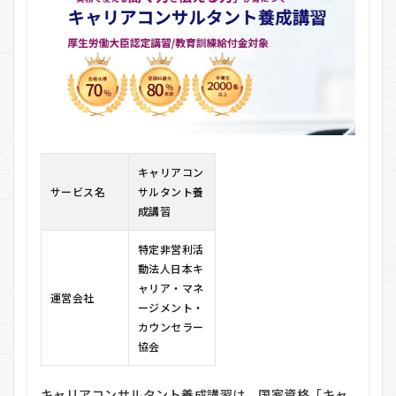
講
習
の
基
本
情
報
1.1
①「カ
ウンセ
キャリアコン
リング
サービス名
サルタント養
×マネ
成講習
ジメン
ト」の
独自性
特定非営利活
動法人日本キ
1.2
ャリア・マネ
② 現
運営会社
ージメント・
場第
一主
カウンセラー
義の
協会
カリ
キュ
ラム
キャリアコンサルタント養成講習は、国家資格「キャ