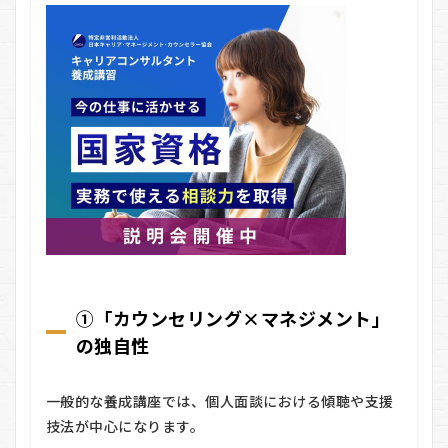
養
成
講
習
の
悪
い
口
コ
ミ
3
キ
ャ
リ
ア
コ
ン
①「カウンセリング×マネジメント」
サ
の独自性
ル
タ
ン
一般的な養成講座では、個人面談における傾聴や支援
ト
養
技法が中心になります。
成