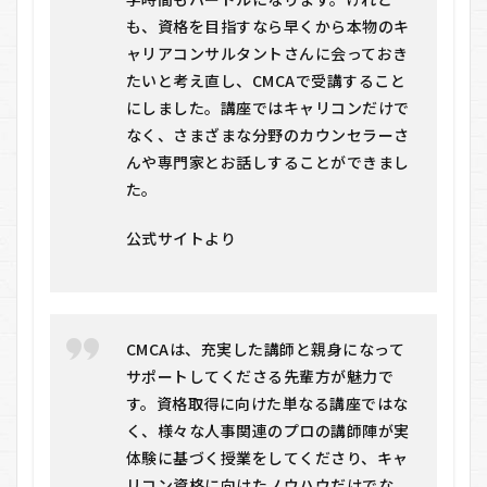
す
も、資格を目指すなら早くから本物のキ
す
め
ャリアコンサルタントさんに会っておき
す
たいと考え直し、CMCAで受講すること
る
にしました。講座ではキャリコンだけで
人
し
なく、さまざまな分野のカウンセラーさ
な
んや専門家とお話しすることができまし
い
人
た。
7.1
公式サイトより
おす
すめ
する
人
7.2
CMCAは、充実した講師と親身になって
おす
サポートしてくださる先輩方が魅力で
すめ
しな
す。資格取得に向けた単なる講座ではな
い人
く、様々な人事関連のプロの講師陣が実
8
体験に基づく授業をしてくださり、キャ
キ
リコン資格に向けたノウハウだけでな