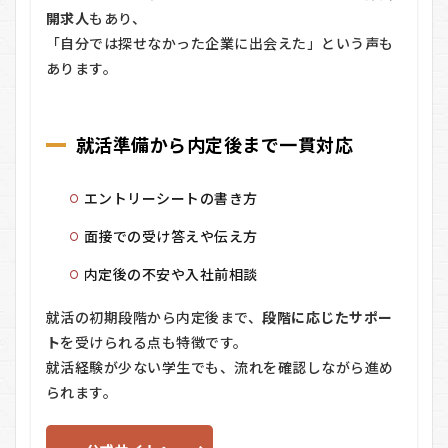
企業
開求人
もあり、
の紹
「自分では探せなかった企業に出会えた」という声も
介
あります。
5.4
④ 就
活を
トー
就活準備から内定後まで一貫対応
タル
サポ
ート
エントリーシートの書き方
5.5
面接での受け答えや伝え方
⑤ 内
定
内定後の不安や入社前相談
後〜
入社
就活の初期段階から内定後まで、
段階に応じたサポー
まで
のフ
ト
を受けられる点も特徴です。
ォロ
就活経験が少ない学生でも、流れを確認しながら進め
ー
られます。
6
atGP
就活