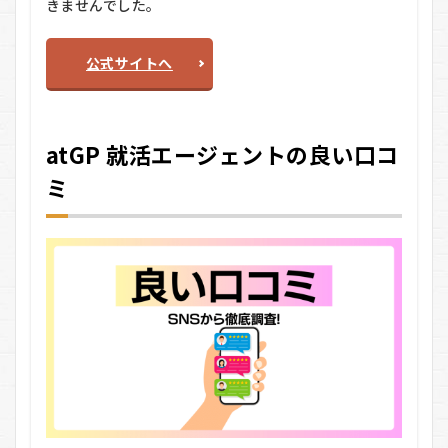
きませんでした。
をお
すす
めす
る人
公式サイトへ
しな
い人
7.1
atGP 就活エージェントの良い口コ
おす
すめ
ミ
する
人
7.2
おす
すめ
しな
い人
8
atGP
就活
エー
ジェ
ント