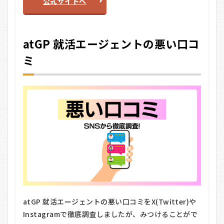
公式サイトへ
エー
ジェ
ント
のメ
atGP 就活エージェントの悪い口コ
リッ
ト・
ミ
デメ
リッ
ト
6.1
メリ
ット
6.2
デメ
リッ
ト
7
atGP
就活
エー
atGP 就活エージェントの悪い口コミをX(Twitter)や
ジェ
Instagramで徹底調査しましたが、みつけることがで
ント