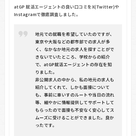
に関
atGP 就活エージェントの良い口コミをX(Twitter)や
する
Q＆A
Instagramで徹底調査しました。
8.1
Q. 利
用料
地元での就職を希望していたのですが、
金は
東京や大阪などの都市部での求人が多
本当
く、なかなか地元の求人を探すことがで
に無
料で
きないでいたところ、学校からの紹介
す
で、atGP就活エージェントの存在を知
か？
りました。
8.2
非公開求人の中から、私の地元の求人も
Q. 就
紹介してくれて、しかも面接について
活を
始め
も、事前に車いすのルートや当日の流れ
たば
等、細やかに情報提供してサポートして
かり
でも
もらったので面接も不安なく安心してス
相談
ムーズに受けることができました。良か
でき
ったです。
ます
か？