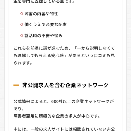
用の
生を専門に支援している点
です。
流れ
障害の内容や特性
5.1
① 会
働くうえで必要な配慮
員登
録
就活時の不安や悩み
（無
料）
これらを前提に話が進むため、「一から説明しなくて
5.2
も理解してもらえる安心感」があるという口コミも見
② プ
られます。
ロに
よる
就職
相談
（キ
非公開求人を含む企業ネットワーク
ャリ
ア面
談）
公式情報によると、600社以上の企業ネットワークが
あり、
5.3
③ あ
障害者雇用に積極的な企業の求人
が中心です。
なた
に合
中には、一般の求人サイトには掲載されていない
非公
った