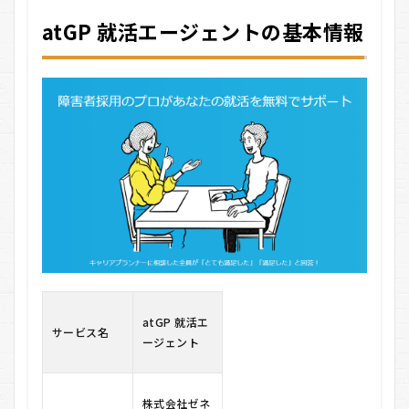
エー
atGP 就活エージェントの基本情報
ジェ
ント
の基
本情
報
1.1
障害
のあ
る学
生に
特化
した
就活
サポ
ート
1.2
非公
atGP 就活エ
サービス名
開求
ージェント
人を
含む
企業
ネッ
株式会社ゼネ