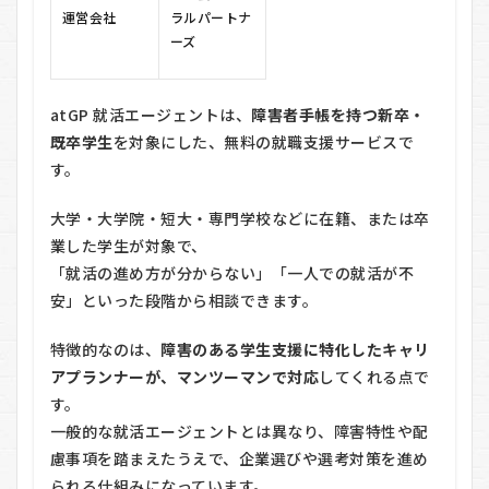
トワ
運営会社
ラルパートナ
ーク
ーズ
1.3
就活
準備
atGP 就活エージェントは、
障害者手帳を持つ新卒・
から
既卒学生
を対象にした、無料の就職支援サービスで
内定
後ま
す。
で一
貫対
大学・大学院・短大・専門学校などに在籍、または卒
応
業した学生が対象で、
2
「就活の進め方が分からない」「一人での就活が不
atGP
就活
安」といった段階から相談できます。
エー
ジェ
特徴的なのは、
障害のある学生支援に特化したキャリ
ント
アプランナーが、マンツーマンで対応
してくれる点で
の悪
い口
す。
コミ
一般的な就活エージェントとは異なり、障害特性や配
3
慮事項を踏まえたうえで、企業選びや選考対策を進め
atGP
られる仕組みになっています。