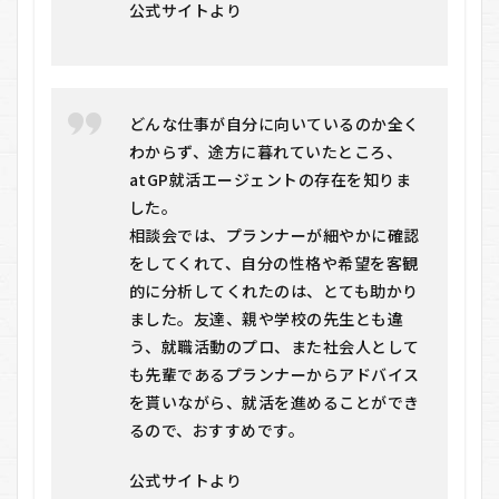
公式サイトより
8.3
Q. 障
害の
こと
は必
ず企
どんな仕事が自分に向いているのか全く
業に
わからず、途方に暮れていたところ、
伝え
atGP就活エージェントの存在を知りま
る必
要が
した。
あり
相談会では、プランナーが細やかに確認
ます
か？
をしてくれて、自分の性格や希望を客観
的に分析してくれたのは、とても助かり
ました。友達、親や学校の先生とも違
う、就職活動のプロ、また社会人として
も先輩であるプランナーからアドバイス
を貰いながら、就活を進めることができ
るので、おすすめです。
公式サイトより