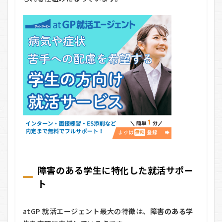
就活
エー
ジェ
ント
の良
い口
コミ
4
atGP
就活
エー
ジェ
ント
の料
金
は？
5
障害のある学生に特化した就活サポー
atGP
就活
ト
エー
ジェ
ント
atGP 就活エージェント最大の特徴は、
障害のある学
の利